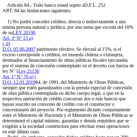
Artículo 84.- Todo banco estará sujeto a
D.F.L. 252
ART. 84
las limitaciones siguientes:
1) No podrá conceder créditos, directa o indirectamente a una
misma persona natural o jurídica, por una suma que exceda del 10%
de su
LEY 20190
Art. 3º Nº 13 a)
i, ii)
D.O. 05.06.2007
patrimonio efectivo. Se elevará al 15%, si el
exceso corresponde a créditos, en moneda chilena o extranjera,
destinados al financiamiento de obras públicas fiscales ejecutadas
por el sistema de concesión contemplado en el decreto con fuerza de
ley Nº 1
Ley 21130
Art. 1° N° 76 a) i
D.O. 12.01.2019
64, de 1991, del Ministerio de Obras Públicas,
siempre que estén garantizados con la prenda especial de concesión
de obra pública contemplada en dicho cuerpo legal, o que en la
respectiva operación de crédito concurran dos o más bancos que
hayan suscrito un convenio de crédito con el constructor o
concesionario del proyecto. Por reglamento dictado conjuntamente
entre el Ministerio de Hacienda y el Ministerio de Obras Públicas se
determinará el capital mínimo, garantías y demás requisitos que se
exigirán a la sociedad constructora para efectuar estas operaciones
en este último caso.