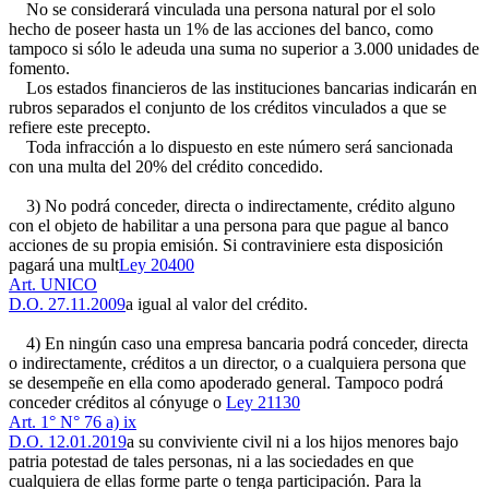
No se considerará vinculada una persona natural por el solo
hecho de poseer hasta un 1% de las acciones del banco, como
tampoco si sólo le adeuda una suma no superior a 3.000 unidades de
fomento.
Los estados financieros de las instituciones bancarias indicarán en
rubros separados el conjunto de los créditos vinculados a que se
refiere este precepto.
Toda infracción a lo dispuesto en este número será sancionada
con una multa del 20% del crédito concedido.
3) No podrá conceder, directa o indirectamente, crédito alguno
con el objeto de habilitar a una persona para que pague al banco
acciones de su propia emisión. Si contraviniere esta disposición
pagará una mult
Ley 20400
Art. UNICO
D.O. 27.11.2009
a igual al valor del crédito.
4) En ningún caso una empresa bancaria podrá conceder, directa
o indirectamente, créditos a un director, o a cualquiera persona que
se desempeñe en ella como apoderado general. Tampoco podrá
conceder créditos al cónyuge o
Ley 21130
Art. 1° N° 76 a) ix
D.O. 12.01.2019
a su conviviente civil ni a los hijos menores bajo
patria potestad de tales personas, ni a las sociedades en que
cualquiera de ellas forme parte o tenga participación. Para la