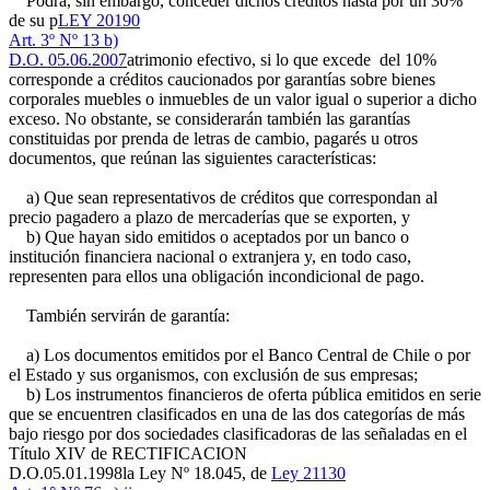
Podrá, sin embargo, conceder dichos créditos hasta por un 30%
de su p
LEY 20190
Art. 3º Nº 13 b)
D.O. 05.06.2007
atrimonio efectivo, si lo que excede del 10%
corresponde a créditos caucionados por garantías sobre bienes
corporales muebles o inmuebles de un valor igual o superior a dicho
exceso. No obstante, se considerarán también las garantías
constituidas por prenda de letras de cambio, pagarés u otros
documentos, que reúnan las siguientes características:
a) Que sean representativos de créditos que correspondan al
precio pagadero a plazo de mercaderías que se exporten, y
b) Que hayan sido emitidos o aceptados por un banco o
institución financiera nacional o extranjera y, en todo caso,
representen para ellos una obligación incondicional de pago.
También servirán de garantía:
a) Los documentos emitidos por el Banco Central de Chile o por
el Estado y sus organismos, con exclusión de sus empresas;
b) Los instrumentos financieros de oferta pública emitidos en serie
que se encuentren clasificados en una de las dos categorías de más
bajo riesgo por dos sociedades clasificadoras de las señaladas en el
Título XIV de
RECTIFICACION
D.O.05.01.1998
la Ley Nº 18.045, de
Ley 21130