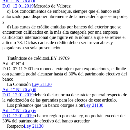
Art. 1° N° 76 a) ii
D.O. 12.01.2019
Mercado de Valores;
c) Los conocimientos de embarque, siempre que el banco esté
autorizado para disponer libremente de la mercadería que se importe,
y
d) Las cartas de crédito emitidas por bancos del exterior que se
encuentren calificados en la más alta categoría por una empresa
calificadora internacional que figure en la nómina a que se refiere el
artículo 78. Dichas cartas de crédito deben ser irrevocables y
pagaderas a su sola presentación.
Tratándose de créditos
LEY 19769
Art. 4º Nº 4
D.O. 07.11.2001
en moneda extranjera para exportaciones, el límite
con garantía podrá alcanzar hasta el 30% del patrimonio efectivo del
banco.
La Comisión
Ley 21130
Art. 1° N° 76 a) iii
D.O. 12.01.2019
deberá dictar norma de carácter general respecto de
la valorización de las garantías para los efectos de este artículo.
Los préstamos que un banco otorgue a otr
Ley 21130
Art. 1° N° 76 a) iv
D.O. 12.01.2019
o banco regido por esta ley, no podrán exceder del
30% del patrimonio efectivo del banco acreedor.
Respecto
Ley 21130