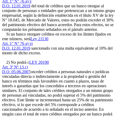
Art. 1° N° 76 a) v
D.O. 12.01.2019
del total de créditos que un banco otorgue al
conjunto de personas o entidades que pertenezcan a un mismo grupo
empresarial, según la definición establecida en el título XV de la ley
N° 18.045, de Mercado de Valores, estos no podrán exceder el 30%
del patrimonio efectivo del banco acreedor. Para estos efectos, no se
computarán los préstamos señalados en el párrafo anterior.
Si un banco otorgare créditos en exceso de los límites fijados en
este número, será
Ley 21130
Art. 1° N° 76 a) vi
D.O. 12.01.2019
sancionado con una multa equivalente al 10% del
monto de dicho exceso.
2) No podrá c
LEY 20190
Art. 3º Nº 13 c)
D.O. 05.06.2007
onceder créditos a personas naturales o jurídicas
vinculadas directa o indirectamente a la propiedad o gestión del
banco en términos más favorables en cuanto a plazos, tasas de
interés o garantías que los concedidos a terceros en operaciones
similares. El conjunto de tales créditos otorgados a un mismo grupo
de personas así vinculadas, no podrá superar el 5% del patrimonio
efectivo. Este límite se incrementará hasta un 25% de su patrimonio
efectivo, si lo que excede del 5% corresponde a créditos
caucionados de acuerdo a lo señalado en el inciso anterior. En
ningún caso el total de estos créditos otorgados por un banco podrá