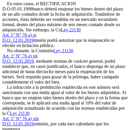
En estos casos, el
RECTIFICACION
D.O.05.01.1998
banco deberá enajenar los bienes dentro del plazo
de un año contados desde la fecha de adquisición. Tratándose de
acciones, éstas deberán ser vendidas en un mercado secundario
formal, dentro del plazo máximo de seis meses contado desde su
adquisición. Sin embargo, la Co
Ley 21130
Art. 1° N° 76 a) xi
D.O. 12.01.2019
misión podrá autorizar que la enajenación se
efectúe en licitación pública.
No obstante, la Comisión
Ley 21130
Art. 1° N° 76 a) xii
D.O. 12.01.2019
, mediante normas de carácter general, podrá
establecer que, en casos justificados, el banco disponga de un plazo
adicional de hasta dieciocho meses para la enajenación de los
bienes. Será requisito para gozar de la prórroga, haber castigado
contablemente el valor del bien.
La infracción a la prohibición establecida en este número será
sancionada con una multa igual al valor de los bienes adquiridos. Al
banco que no enajene tales bienes dentro del plazo y en la forma que
corresponda, se le aplicará una multa igual al 10% del valor de
adquisición actualizado de acuerdo con las normas establecidas por
la C
Ley 21130
Art. 1° N° 76 a) xiii
D.O. 12.01.2019
omisión, por cada mes calendario que los
mantenga.