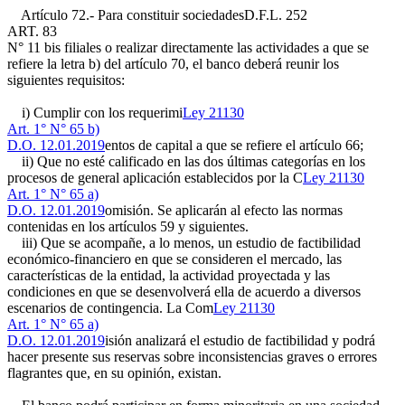
Artículo 72.- Para constituir sociedades
D.F.L. 252
ART. 83
N° 11 bis
filiales o realizar directamente las actividades a que se
refiere la letra b) del artículo 70, el banco deberá reunir los
siguientes requisitos:
i) Cumplir con los requerimi
Ley 21130
Art. 1° N° 65 b)
D.O. 12.01.2019
entos de capital a que se refiere el artículo 66;
ii) Que no esté calificado en las dos últimas categorías en los
procesos de general aplicación establecidos por la C
Ley 21130
Art. 1° N° 65 a)
D.O. 12.01.2019
omisión. Se aplicarán al efecto las normas
contenidas en los artículos 59 y siguientes.
iii) Que se acompañe, a lo menos, un estudio de factibilidad
económico-financiero en que se consideren el mercado, las
características de la entidad, la actividad proyectada y las
condiciones en que se desenvolverá ella de acuerdo a diversos
escenarios de contingencia. La Com
Ley 21130
Art. 1° N° 65 a)
D.O. 12.01.2019
isión analizará el estudio de factibilidad y podrá
hacer presente sus reservas sobre inconsistencias graves o errores
flagrantes que, en su opinión, existan.