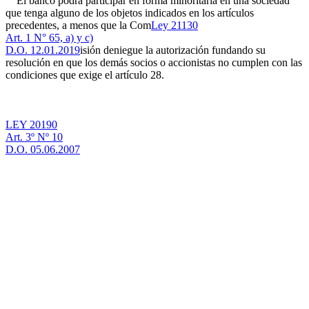
El banco podrá participar en forma minoritaria en una sociedad
que tenga alguno de los objetos indicados en los artículos
precedentes, a menos que la Com
Ley 21130
Art. 1 N° 65, a) y c)
D.O. 12.01.2019
isión deniegue la autorización fundando su
resolución en que los demás socios o accionistas no cumplen con las
condiciones que exige el artículo 28.
LEY 20190
Art. 3º Nº 10
D.O. 05.06.2007