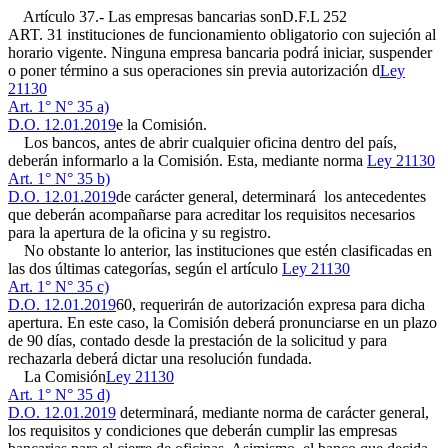
Artículo 37.- Las empresas bancarias son
D.F.L 252
ART. 31
instituciones de funcionamiento obligatorio con sujeción al
horario vigente. Ninguna empresa bancaria podrá iniciar, suspender
o poner término a sus operaciones sin previa autorización d
Ley
21130
Art. 1° N° 35 a)
D.O. 12.01.2019
e la Comisión.
Los bancos, antes de abrir cualquier oficina dentro del país,
deberán informarlo a la Comisión. Esta, mediante norma
Ley 21130
Art. 1° N° 35 b)
D.O. 12.01.2019
de carácter general, determinará los antecedentes
que deberán acompañarse para acreditar los requisitos necesarios
para la apertura de la oficina y su registro.
No obstante lo anterior, las instituciones que estén clasificadas en
las dos últimas categorías, según el artículo
Ley 21130
Art. 1° N° 35 c)
D.O. 12.01.2019
60, requerirán de autorización expresa para dicha
apertura. En este caso, la Comisión deberá pronunciarse en un plazo
de 90 días, contado desde la prestación de la solicitud y para
rechazarla deberá dictar una resolución fundada.
La Comisión
Ley 21130
Art. 1° N° 35 d)
D.O. 12.01.2019
determinará, mediante norma de carácter general,
los requisitos y condiciones que deberán cumplir las empresas