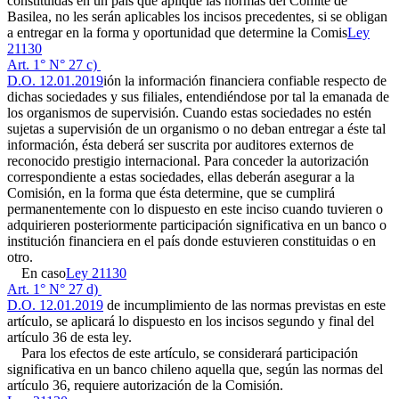
constituidas en un país que aplique las normas del Comité de
Basilea, no les serán aplicables los incisos precedentes, si se obligan
a entregar en la forma y oportunidad que determine la Comis
Ley
21130
Art. 1° N° 27 c)
D.O. 12.01.2019
ión la información financiera confiable respecto de
dichas sociedades y sus filiales, entendiéndose por tal la emanada de
los organismos de supervisión. Cuando estas sociedades no estén
sujetas a supervisión de un organismo o no deban entregar a éste tal
información, ésta deberá ser suscrita por auditores externos de
reconocido prestigio internacional. Para conceder la autorización
correspondiente a estas sociedades, ellas deberán asegurar a la
Comisión, en la forma que ésta determine, que se cumplirá
permanentemente con lo dispuesto en este inciso cuando tuvieren o
adquirieren posteriormente participación significativa en un banco o
institución financiera en el país donde estuvieren constituidas o en
otro.
En caso
Ley 21130
Art. 1° N° 27 d)
D.O. 12.01.2019
de incumplimiento de las normas previstas en este
artículo, se aplicará lo dispuesto en los incisos segundo y final del
artículo 36 de esta ley.
Para los efectos de este artículo, se considerará participación
significativa en un banco chileno aquella que, según las normas del
artículo 36, requiere autorización de la Comisión.