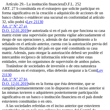
Artículo 29.- La institución financiera
D.F.L. 252
ART. 27 b
constituida en el extranjero que solicite participar en
forma significativa en la creación o adquisición de acciones de un
banco chileno o establecer una sucursal en conformidad al artículo
32, sólo podrá s
Ley 21130
Art. 1° N° 27 a)
D.O. 12.01.2019
er autorizada si en el país en que funciona su casa
matriz existe una supervisión que permita vigilar adecuadamente el
riesgo de sus operaciones y, además de dar cumplimiento a lo
señalado en el artículo anterior, cuenta con la autorización previa del
organismo fiscalizador del país en que esté constituida su casa
matriz. Además, para otorgar la autorización deberá ser posible el
intercambio recíproco de información relevante sobre estas
entidades, entre los organismos de supervisión de ambos países.
Tratándose de sociedades de inversión o de otra naturaleza
constituidas en el extranjero, ellas deberán asegurar a la Comi
Ley
21130
Art. 1° N° 27 b)
D.O. 12.01.2019
sión en la forma que ésta determine, que se
cumplirá permanentemente con lo dispuesto en el inciso anterior si
las mismas tuvieren o adquirieren posteriormente participación
significativa en un banco o institución financiera en el país donde
estuvieren constituidas o en otro.
A las sociedades referidas en el inciso anterior que estuvieren