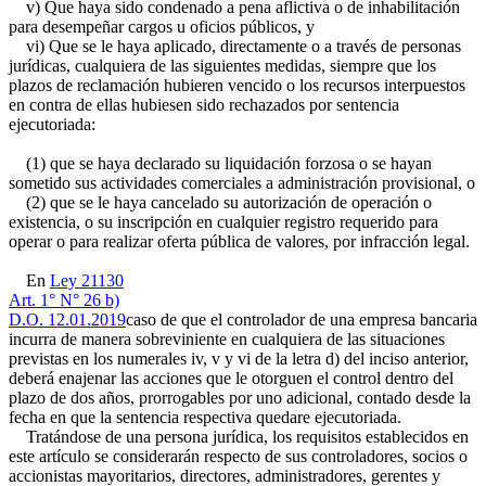
v) Que haya sido condenado a pena aflictiva o de inhabilitación
para desempeñar cargos u oficios públicos, y
vi) Que se le haya aplicado, directamente o a través de personas
jurídicas, cualquiera de las siguientes medidas, siempre que los
plazos de reclamación hubieren vencido o los recursos interpuestos
en contra de ellas hubiesen sido rechazados por sentencia
ejecutoriada:
(1) que se haya declarado su liquidación forzosa o se hayan
sometido sus actividades comerciales a administración provisional, o
(2) que se le haya cancelado su autorización de operación o
existencia, o su inscripción en cualquier registro requerido para
operar o para realizar oferta pública de valores, por infracción legal.
En
Ley 21130
Art. 1° N° 26 b)
D.O. 12.01.2019
caso de que el controlador de una empresa bancaria
incurra de manera sobreviniente en cualquiera de las situaciones
previstas en los numerales iv, v y vi de la letra d) del inciso anterior,
deberá enajenar las acciones que le otorguen el control dentro del
plazo de dos años, prorrogables por uno adicional, contado desde la
fecha en que la sentencia respectiva quedare ejecutoriada.
Tratándose de una persona jurídica, los requisitos establecidos en
este artículo se considerarán respecto de sus controladores, socios o
accionistas mayoritarios, directores, administradores, gerentes y