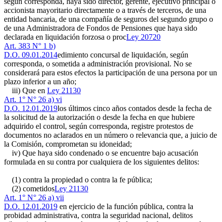
según corresponda, haya sido director, gerente, ejecutivo principal o
accionista mayoritario directamente o a través de terceros, de una
entidad bancaria, de una compañía de seguros del segundo grupo o
de una Administradora de Fondos de Pensiones que haya sido
declarada en liquidación forzosa o proc
Ley 20720
Art. 383 N° 1 b)
D.O. 09.01.2014
edimiento concursal de liquidación, según
corresponda, o sometida a administración provisional. No se
considerará para estos efectos la participación de una persona por un
plazo inferior a un año;
iii) Que en
Ley 21130
Art. 1° N° 26 a) vi
D.O. 12.01.2019
los últimos cinco años contados desde la fecha de
la solicitud de la autorización o desde la fecha en que hubiere
adquirido el control, según corresponda, registre protestos de
documentos no aclarados en un número o relevancia que, a juicio de
la Comisión, comprometan su idoneidad;
iv) Que haya sido condenado o se encuentre bajo acusación
formulada en su contra por cualquiera de los siguientes delitos:
(1) contra la propiedad o contra la fe pública;
(2) cometidos
Ley 21130
Art. 1° N° 26 a) vii
D.O. 12.01.2019
en ejercicio de la función pública, contra la
probidad administrativa, contra la seguridad nacional, delitos