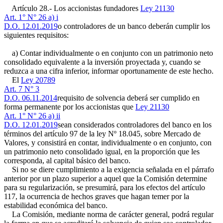
Artículo 28.- Los accionistas fundadores
Ley 21130
Art. 1° N° 26 a) i
D.O. 12.01.2019
o controladores de un banco deberán cumplir los
siguientes requisitos:
a) Contar individualmente o en conjunto con un patrimonio neto
consolidado equivalente a la inversión proyectada y, cuando se
reduzca a una cifra inferior, informar oportunamente de este hecho.
El
Ley 20789
Art. 7 N° 3
D.O. 06.11.2014
requisito de solvencia deberá ser cumplido en
forma permanente por los accionistas que
Ley 21130
Art. 1° N° 26 a) ii
D.O. 12.01.2019
sean considerados controladores del banco en los
términos del artículo 97 de la ley Nº 18.045, sobre Mercado de
Valores, y consistirá en contar, individualmente o en conjunto, con
un patrimonio neto consolidado igual, en la proporción que les
corresponda, al capital básico del banco.
Si no se diere cumplimiento a la exigencia señalada en el párrafo
anterior por un plazo superior a aquel que la Comisión determine
para su regularización, se presumirá, para los efectos del artículo
117, la ocurrencia de hechos graves que hagan temer por la
estabilidad económica del banco.
La Comisión, mediante norma de carácter general, podrá regular