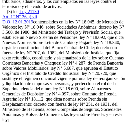
tributarios, aduaneros, y los contemplados en las leyes contra el
terrorismo y el lavado de activos;
(3) los
Ley 21130
Art. 1° N° 26 a) vii
D.O. 12.01.2019
contemplados en la ley N° 18.045, de Mercado de
Valores; ley N° 18.046, sobre Sociedades Anónimas; decreto ley N°
3.500, de 1980, del Ministerio del Trabajo y Previsión Social, que
establece un Nuevo Sistema de Pensiones; ley N° 18.092, que dicta
Nuevas Normas Sobre Letra de Cambio y Pagaré; ley N° 18.840,
orgánica constitucional del Banco Central de Chile; decreto con
fuerza de ley N° 707, de 1982, del Ministerio de Justicia, que fija
texto refundido, coordinado y sistematizado de la ley sobre Cuentas
Corrientes Bancarias y Cheques; ley N° 4.287, de Prenda Bancaria
sobre Valores Mobiliarios; ley N° 5.687, que aprueba el Estatuto
Orgánico del Instituto de Crédito Industrial; ley N° 20.720, que
sustituye el régimen concursal vigente por una ley de reorganización
y liquidación de empresas y personas, y perfecciona el rol de la
Superintendencia del ramo; ley N° 18.690, sobre Almacenes
Generales de Depósito; ley N° 4.097, sobre Contrato de Prenda
Agraria; ley N° 18.112, que dicta normas sobre Prenda sin
Desplazamiento; decreto con fuerza de ley N° 251, de 1931, del
Ministerio de Hacienda, sobre Compañías de Seguros, Sociedades
Anónimas y Bolsas de Comercio, las leyes sobre Prenda, y en esta
ley;