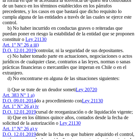
la forma en que se acreditará la solvencia de quien sea controlador
de un banco en los términos establecidos en los párrafos
precedentes, y los casos en que bastará que dicho requisito lo
cumpla alguna de las entidades a través de las cuales se ejerce este
control.
b) No haber incurrido en conductas graves o reiteradas que
puedan poner en riesgo la estabilidad de la entidad que se proponen
constituir o
Ley 21130
Art. 1° N° 26 a iii)
D.O. 12.01.2019
controlar, ni la seguridad de sus depositantes.
c) No haber tomado parte en actuaciones, negociaciones o actos
jurídicos de cualquier clase, contrarios a las leyes, normas o sanas
prácticas financieras o mercantiles que imperan en Chile o en el
extranjero.
d) No encontrarse en alguna de las situaciones siguientes:
i) Que se trate de un deudor someti
Ley 20720
Art. 383 N° 1 a)
D.O. 09.01.2014
do a procedimiento con
Ley 21130
Art. 1° N° 26 a) iv
D.O. 12.01.2019
cursal de reorganización o de liquidación vigente;
ii) Que en los últimos quince años, contados desde la fecha de
solicitud de la autorización o
Ley 21130
Art. 1° N° 26 a) v
D.O. 12.01.2019
desde la fecha en que hubiere adquirido el control,