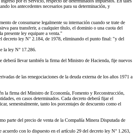
ingreso por el Servicio, respecto de determinados impuestos. En tales
tando los antecedentes necesarios para su determinación, y
momento de consumarse legalmente su internación cuando se trate de
va para transferir, a cualquier título, el dominio o una cuota del
la presente ley equipare a venta."
el decreto ley N° 2.184, de 1978, eliminando el punto final: "y del
de la ley N° 17.286.
ue deberá llevar también la firma del Ministro de Hacienda, fije nuevos
ivadas de las renegociaciones de la deuda externa de los años 1971 a
ién la firma del Ministro de Economía, Fomento y Reconstrucción,
tidades, en casos determinados. Cada decreto deberá fijar el
car, semestralmente, tanto los porcentajes de descuento como el
 como parte del precio de venta de la Compañía Minera Disputada de
acuerdo con lo dispuesto en el artículo 29 del decreto ley N° 1.263,