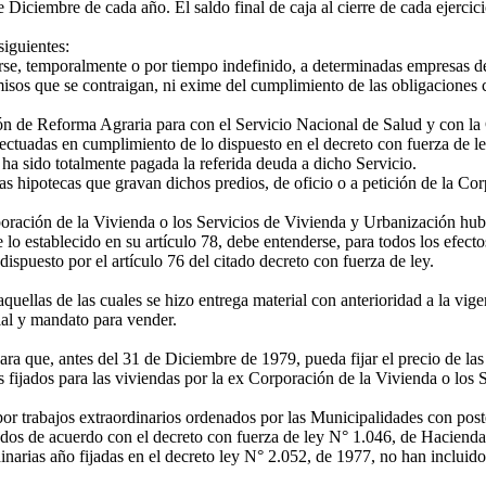
iciembre de cada año. El saldo final de caja al cierre de cada ejercici
siguientes:
, temporalmente o por tiempo indefinido, a determinadas empresas de la
sos que se contraigan, ni exime del cumplimiento de las obligaciones 
ón de Reforma Agraria para con el Servicio Nacional de Salud y con la
fectuadas en cumplimiento de lo dispuesto en el decreto con fuerza de 
 ha sido totalmente pagada la referida deuda a dicho Servicio.
 hipotecas que gravan dichos predios, de oficio o a petición de la Co
oración de la Vivienda o los Servicios de Vivienda y Urbanización hubi
e lo establecido en su artículo 78, debe entenderse, para todos los efec
ispuesto por el artículo 76 del citado decreto con fuerza de ley.
llas de las cuales se hizo entrega material con anterioridad a la vigen
ial y mandato para vender.
 que, antes del 31 de Diciembre de 1979, pueda fijar el precio de las vi
s fijados para las viviendas por la ex Corporación de la Vivienda o los
 trabajos extraordinarios ordenados por las Municipalidades con poster
dos de acuerdo con el decreto con fuerza de ley N° 1.046, de Hacienda
rias año fijadas en el decreto ley N° 2.052, de 1977, no han incluido l