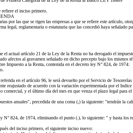
de Primera Categoría de la Ley de la Renta al Banco
LEY 18489
refiere el inciso primero.
CIENDA
arias por las que se rigen las empresas a que se refiere este artículo, o
orma legal, reglamentaria o estatutaria que las concedió haya señalado p
l actual artículo 21 de la Ley de la Renta no ha derogado el impuesto es
inuado afectos al gravamen señalado en dicho precepto bajo los mismos 
bre Impuesto a la Renta, contenida en el decreto ley N° 824, de 1974:
o.
erida en el artículo 96, le será devuelto por el Servicio de Tesorerías 
ente reajustado de acuerdo con la variación experimentada por el Indic
 o comercial, y el último día del mes en que venza el plazo legal para e
estos anuales", precedida de una coma (,) la siguiente: "tendrán la cal
ey N° 824, de 1974, eliminando el punto (.), lo siguiente: " y hasta los 
pués del inciso primero, el siguiente inciso nuevo: