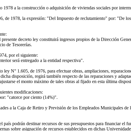
 1978 a la construcción o adquisición de viviendas sociales por interm
06, de 1978, la expresión: "Del Impuesto de reclutamiento" por: "De los
nte:
 presente decreto ley constituirá ingresos propios de la Dirección Gen
cio de Tesorerías.
74, por el siguiente:
erior será entregado a la entidad respectiva".
 ley N° 1.605, de 1976, para efectuar obras, ampliaciones, reparaciones
 dicha disposición, regirá también respecto de las reparaciones y adapt
 ajustarse el monto máximo de tales obras al fijado en esta última dispos
guientes modificaciones:
por: "catorce por ciento (14%)".
s a la Caja de Retiro y Previsión de los Empleados Municipales de la 
aís podrán destinar recursos de sus presupuestos para financiar el fun
ernas sobre asignación de recursos establecidos en dichas Universidade