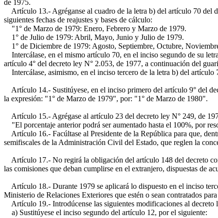
de 1975.
Artículo 13.- Agréganse al cuadro de la letra b) del artículo 70 del 
siguientes fechas de reajustes y bases de cálculo:
"1° de Marzo de 1979: Enero, Febrero y Marzo de 1979.
1° de Julio de 1979: Abril, Mayo, Junio y Julio de 1979.
1° de Diciembre de 1979: Agosto, Septiembre, Octubre, Noviembre
Intercálase, en el mismo artículo 70, en el inciso segundo de su letra
artículo 4° del decreto ley N° 2.053, de 1977, a continuación del gua
Intercálase, asimismo, en el inciso tercero de la letra b) del artícu
Artículo 14.- Sustitúyese, en el inciso primero del artículo 9° del d
la expresión: "1° de Marzo de 1979", por: "1° de Marzo de 1980".
Artículo 15.- Agrégase al artículo 23 del decreto ley N° 249, de 1974
"El porcentaje anterior podrá ser aumentado hasta el 100%, por resolu
Artículo 16.- Facúltase al Presidente de la República para que, dentro
semifiscales de la Administración Civil del Estado, que reglen la conc
Artículo 17.- No regirá la obligación del artículo 148 del decreto co
las comisiones que deban cumplirse en el extranjero, dispuestas de acu
Artículo 18.- Durante 1979 se aplicará lo dispuesto en el inciso terce
Ministerio de Relaciones Exteriores que estén o sean contratados par
Artículo 19.- Introdúcense las siguientes modificaciones al decreto 
a) Sustitúyese el inciso segundo del artículo 12, por el siguiente: