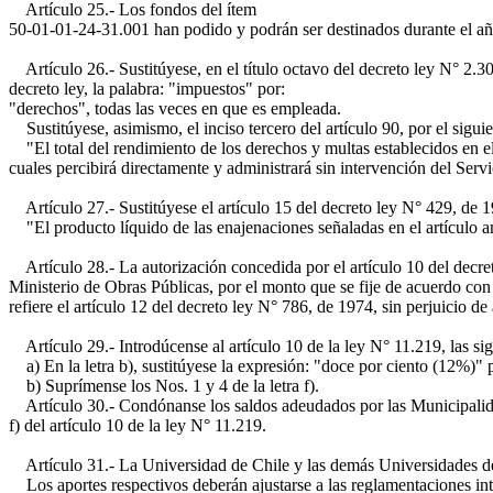
Artículo 25.- Los fondos del ítem
50-01-01-24-31.001 han podido y podrán ser destinados durante el año
Artículo 26.- Sustitúyese, en el título octavo del decreto ley N° 2.3
decreto ley, la palabra: "impuestos" por:
"derechos", todas las veces en que es empleada.
Sustitúyese, asimismo, el inciso tercero del artículo 90, por el siguie
"El total del rendimiento de los derechos y multas establecidos en el
cuales percibirá directamente y administrará sin intervención del Servi
Artículo 27.- Sustitúyese el artículo 15 del decreto ley N° 429, de 19
"El producto líquido de las enajenaciones señaladas en el artículo ant
Artículo 28.- La autorización concedida por el artículo 10 del decreto
Ministerio de Obras Públicas, por el monto que se fije de acuerdo con
refiere el artículo 12 del decreto ley N° 786, de 1974, sin perjuicio de
Artículo 29.- Introdúcense al artículo 10 de la ley N° 11.219, las si
a) En la letra b), sustitúyese la expresión: "doce por ciento (12%)" 
b) Suprímense los Nos. 1 y 4 de la letra f).
Artículo 30.- Condónanse los saldos adeudados por las Municipalidade
f) del artículo 10 de la ley N° 11.219.
Artículo 31.- La Universidad de Chile y las demás Universidades del p
Los aportes respectivos deberán ajustarse a las reglamentaciones int