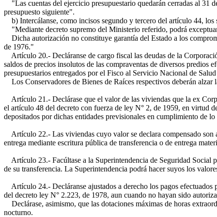
"Las cuentas del ejercicio presupuestario quedarán cerradas al 31 de D
presupuesto siguiente".
b) Intercálanse, como incisos segundo y tercero del artículo 44, los 
"Mediante decreto supremo del Ministerio referido, podrá exceptuarse
Dicha autorización no constituye garantía del Estado a los compromi
de 1976."
Artículo 20.- Decláranse de cargo fiscal las deudas de la Corporaci
saldos de precios insolutos de las compraventas de diversos predios e
presupuestarios entregados por el Fisco al Servicio Nacional de Salud
Los Conservadores de Bienes de Raíces respectivos deberán alzar las
Artículo 21.- Declárase que el valor de las viviendas que la ex Corp
el artículo 48 del decreto con fuerza de ley N° 2, de 1959, en virtud d
depositados por dichas entidades previsionales en cumplimiento de lo d
Artículo 22.- Las viviendas cuyo valor se declara compensado son aque
entrega mediante escritura pública de transferencia o de entrega mater
Artículo 23.- Facúltase a la Superintendencia de Seguridad Social para
de su transferencia. La Superintendencia podrá hacer suyos los valore
Artículo 24.- Decláranse ajustados a derecho los pagos efectuados por
del decreto ley N° 2.223, de 1978, aun cuando no hayan sido autoriza
Declárase, asimismo, que las dotaciones máximas de horas extraordina
nocturno.