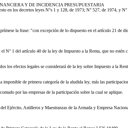
ANCIERA Y DE INCIDENCIA PRESUPUESTARIA
to en los decretos leyes N°s 1 y 128, de 1973; N° 527, de 1974, y N° 
rímese la frase: "con excepción de lo dispuesto en el artículo 21 de di
re el N° 1 del artículo 40 de la ley de Impuesto a la Renta, que no est
 los efectos legales se considerará de la ley sobre Impuesto a la Renta 
ida imponible de primera categoría de la aludida ley, más las participac
contado por las empresas de la participación sobre la cual se aplique.
l Ejército, Astilleros y Maestranzas de la Armada y Empresa Nacional 