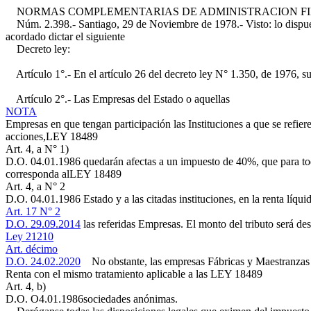
NORMAS COMPLEMENTARIAS DE ADMINISTRACION FIN
Núm. 2.398.- Santiago, 29 de Noviembre de 1978.- Visto: lo dispues
acordado dictar el siguiente
Decreto ley:
Artículo 1°.- En el artículo 26 del decreto ley N° 1.350, de 1976, sup
Artículo 2°.- Las Empresas del Estado o aquellas
NOTA
Empresas en que tengan participación las Instituciones a que se refie
acciones,
LEY 18489
Art. 4, a N° 1)
D.O. 04.01.1986
quedarán afectas a un impuesto de 40%, que para todos
corresponda al
LEY 18489
Art. 4, a N° 2
D.O. 04.01.1986
Estado y a las citadas instituciones, en la renta líqu
Art. 17 N° 2
D.O. 29.09.2014
las referidas Empresas. El monto del tributo será des
Ley 21210
Art. décimo
D.O. 24.02.2020
No obstante, las empresas Fábricas y Maestranzas de
Renta con el mismo tratamiento aplicable a las
LEY 18489
Art. 4, b)
D.O. O4.01.1986
sociedades anónimas.