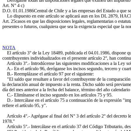
Deróganse todas las disposiciones legales que eximen del impuesto 
Art. N° 4 c)
D.O. 01.01.1986
Central de Chile y a las empresas del Estado a que se 
Lo dispuesto en este artículo se aplicará aun en los
DL 2879, HA
Art. 25
casos en que las disposiciones legales, reglamentarias o estatut
presentes o futuros, cualquiera que sea la exigencia especial que la n
NOTA
El artículo 3° de la Ley 18489, publicada el 04.01.1986, dispone que e
contribuyentes individualizados en el presente artículo 2°, han cont
Artículo 3°.- Introdúcense las siguientes modificaciones a la Ley so
A.- En el artículo 96, deróganse los incisos segundo, tercero y cuart
B.- Reemplázase el artículo 97 por el siguiente:
"El saldo que resultare a favor del contribuyente de la comparación ref
la declaración anual de impuesto a la renta. Dicho saldo será previam
día del mes anterior a la fecha del balance, término del año calendario
C.- Elimínanse el inciso segundo en los artículos 75 y 95.
D.- Intercálase en el artículo 75 a continuación de la expresión "impu
refiere el artículo 95, y".
Artículo 4°.- Agrégase al final del N° 3 del artículo 2° del decreto l
1978."
Artículo 5°.- Intercálase en el artículo 37 del Código Tributario, des