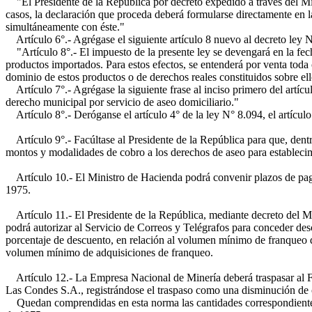
"El Presidente de la República por decreto expedido a través del Min
casos, la declaración que proceda deberá formularse directamente en l
simultáneamente con éste."
Artículo 6°.- Agrégase el siguiente artículo 8 nuevo al decreto ley
"Artículo 8°.- El impuesto de la presente ley se devengará en la fech
productos importados. Para estos efectos, se entenderá por venta toda c
dominio de estos productos o de derechos reales constituidos sobre ell
Artículo 7°.- Agrégase la siguiente frase al inciso primero del artícu
derecho municipal por servicio de aseo domiciliario."
Artículo 8°.- Deróganse el artículo 4° de la ley N° 8.094, el artículo
Artículo 9°.- Facúltase al Presidente de la República para que, dentro
montos y modalidades de cobro a los derechos de aseo para establecimi
Artículo 10.- El Ministro de Hacienda podrá convenir plazos de pago
1975.
Artículo 11.- El Presidente de la República, mediante decreto del M
podrá autorizar al Servicio de Correos y Telégrafos para conceder des
porcentaje de descuento, en relación al volumen mínimo de franqueo q
volumen mínimo de adquisiciones de franqueo.
Artículo 12.- La Empresa Nacional de Minería deberá traspasar al Fis
Las Condes S.A., registrándose el traspaso como una disminución de c
Quedan comprendidas en esta norma las cantidades correspondientes a 