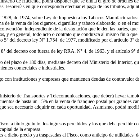
isterio de Hacienda podrá disponer que se omita el giro de órdenes de 
as Tesorerías en que corresponda efectuar el pago de los tributos, adjun
 N° 828, de 1974, sobre Ley de Impuesto a los Tabacos Manufacturados:
a de la venta de los cigarros, cigarrillos y tabaco elaborado, o en el 
onvención, independiente de la designación que le den las partes, que sir
os, y en general, todo acto o contrato que conduzca al mismo fin o que 
lo 5° del decreto ley N° 1.754, de 1977, modificado por el artículo 3° d
 8° del decreto con fuerza de ley RRA. N° 4, de 1963, y el artículo 9° 
 del plazo de 180 días, mediante decreto del Ministerio del Interior, q
entos comerciales e industriales.
 con instituciones y empresas que mantienen deudas de contravalor der
inisterio de Transportes y Telecomunicaciones, que deberá llevar tamb
cuentos de hasta un 15% en la venta de franqueo postal por grandes can
ue sea necesario adquirir en cada oportunidad. Asimismo, podrá modifi
co, a título gratuito, los ingresos percibidos y los que deba percibir
apital de la empresa.
dicho precio ya traspasadas al Fisco, como anticipo de utilidades, de 