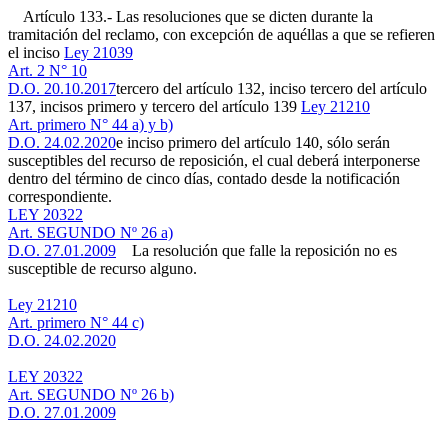
Artículo 133.- Las resoluciones que se dicten durante la
tramitación del reclamo, con excepción de aquéllas a que se refieren
el inciso
Ley 21039
Art. 2 N° 10
D.O. 20.10.2017
tercero del artículo 132, inciso tercero del artículo
137, incisos primero y tercero del artículo 139
Ley 21210
Art. primero N° 44 a) y b)
D.O. 24.02.2020
e inciso primero del artículo 140, sólo serán
susceptibles del recurso de reposición, el cual deberá interponerse
dentro del término de cinco días, contado desde la notificación
correspondiente.
LEY 20322
Art. SEGUNDO Nº 26 a)
D.O. 27.01.2009
La resolución que falle la reposición no es
susceptible de recurso alguno.
Ley 21210
Art. primero N° 44 c)
D.O. 24.02.2020
LEY 20322
Art. SEGUNDO Nº 26 b)
D.O. 27.01.2009