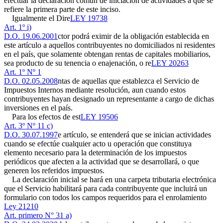
efectuar la declaración común de iniciación de actividades a que se
refiere la primera parte de este inciso.
Igualmente el Dire
LEY 19738
Art. 1º i)
D.O. 19.06.2001
ctor podrá eximir de la obligación establecida en
este artículo a aquellos contribuyentes no domiciliados ni residentes
en el país, que solamente obtengan rentas de capitales mobiliarios,
sea producto de su tenencia o enajenación, o re
LEY 20263
Art. 1º Nº 1
D.O. 02.05.2008
ntas de aquellas que establezca el Servicio de
Impuestos Internos mediante resolución, aun cuando estos
contribuyentes hayan designado un representante a cargo de dichas
inversiones en el país.
Para los efectos de est
LEY 19506
Art. 3º Nº 11 c)
D.O. 30.07.1997
e artículo, se entenderá que se inician actividades
cuando se efectúe cualquier acto u operación que constituya
elemento necesario para la determinación de los impuestos
periódicos que afecten a la actividad que se desarrollará, o que
generen los referidos impuestos.
La declaración inicial se hará en una carpeta tributaria electrónica
que el Servicio habilitará para cada contribuyente que incluirá un
formulario con todos los campos requeridos para el enrolamiento
Ley 21210
Art. primero N° 31 a)