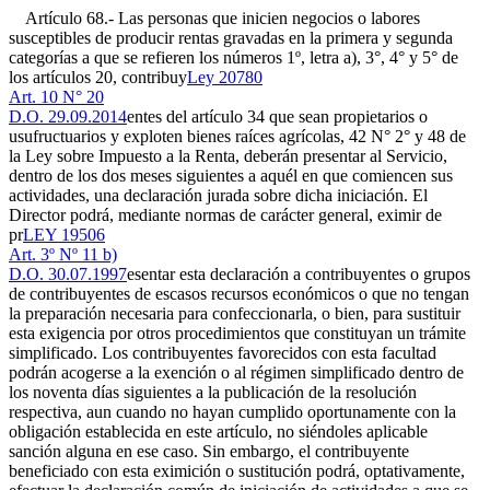
Artículo 68.- Las personas que inicien negocios o labores
susceptibles de producir rentas gravadas en la primera y segunda
categorías a que se refieren los números 1º, letra a), 3°, 4° y 5° de
los artículos 20, contribuy
Ley 20780
Art. 10 N° 20
D.O. 29.09.2014
entes del artículo 34 que sean propietarios o
usufructuarios y exploten bienes raíces agrícolas, 42 N° 2° y 48 de
la Ley sobre Impuesto a la Renta, deberán presentar al Servicio,
dentro de los dos meses siguientes a aquél en que comiencen sus
actividades, una declaración jurada sobre dicha iniciación. El
Director podrá, mediante normas de carácter general, eximir de
pr
LEY 19506
Art. 3º Nº 11 b)
D.O. 30.07.1997
esentar esta declaración a contribuyentes o grupos
de contribuyentes de escasos recursos económicos o que no tengan
la preparación necesaria para confeccionarla, o bien, para sustituir
esta exigencia por otros procedimientos que constituyan un trámite
simplificado. Los contribuyentes favorecidos con esta facultad
podrán acogerse a la exención o al régimen simplificado dentro de
los noventa días siguientes a la publicación de la resolución
respectiva, aun cuando no hayan cumplido oportunamente con la
obligación establecida en este artículo, no siéndoles aplicable
sanción alguna en ese caso. Sin embargo, el contribuyente
beneficiado con esta eximición o sustitución podrá, optativamente,