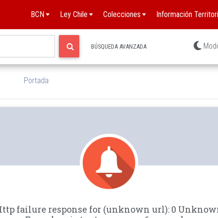
BCN
Ley Chile
Colecciones
Información Territori
Mod
BÚSQUEDA AVANZADA
Portada
ttp failure response for (unknown url): 0 Unkno