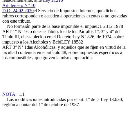
fehacientemente, ante
Ley 21210
Art. tercero N° 10
D.O. 24.02.2020
el Servicio de Impuestos Internos, que dichos
rubros corresponden o acceden a operaciones exentas o no gravadas
con este tributo.
No formarán parte de la base imponible el impue
DL 2312 1978
ART 1° N° 9
sto de este Título, los de los Párrafos 1°, 3° y 4° del
Título III, el establecido en el Decreto Ley N° 826, de 1974, sobre
impuesto a los Alcoholes y Bebi
LEY 18582
ART 3° N° 1
das Alcohólicas, y aquellos que se fijen en virtud de la
facultad contenida en el artículo 48, sobre impuestos específicos a
los combustibles, que graven la misma operación.
NOTA: 1.1
Las modificaciones introducidas por el art. 1° de la Ley 18.630,
regirán a contar del 1° de octubre de 1987.