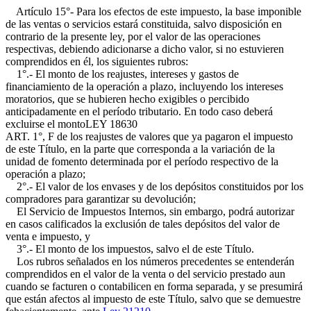
Artículo 15°- Para los efectos de este impuesto, la base imponible
de las ventas o servicios estará constituida, salvo disposición en
contrario de la presente ley, por el valor de las operaciones
respectivas, debiendo adicionarse a dicho valor, si no estuvieren
comprendidos en él, los siguientes rubros:
1°.- El monto de los reajustes, intereses y gastos de
financiamiento de la operación a plazo, incluyendo los intereses
moratorios, que se hubieren hecho exigibles o percibido
anticipadamente en el período tributario. En todo caso deberá
excluirse el monto
LEY 18630
ART. 1°, F
de los reajustes de valores que ya pagaron el impuesto
de este Título, en la parte que corresponda a la variación de la
unidad de fomento determinada por el período respectivo de la
operación a plazo;
2°.- El valor de los envases y de los depósitos constituidos por los
compradores para garantizar su devolución;
El Servicio de Impuestos Internos, sin embargo, podrá autorizar
en casos calificados la exclusión de tales depósitos del valor de
venta e impuesto, y
3°.- El monto de los impuestos, salvo el de este Título.
Los rubros señalados en los números precedentes se entenderán
comprendidos en el valor de la venta o del servicio prestado aun
cuando se facturen o contabilicen en forma separada, y se presumirá
que están afectos al impuesto de este Título, salvo que se demuestre