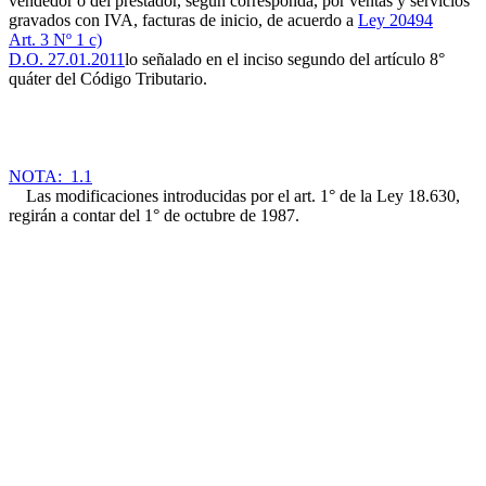
vendedor o del prestador, según corresponda, por ventas y servicios
gravados con IVA, facturas de inicio, de acuerdo a
Ley 20494
Art. 3 Nº 1 c)
D.O. 27.01.2011
lo señalado en el inciso segundo del artículo 8°
quáter del Código Tributario.
NOTA: 1.1
Las modificaciones introducidas por el art. 1° de la Ley 18.630,
regirán a contar del 1° de octubre de 1987.