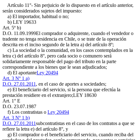
Artículo 11°- Sin perjuicio de lo dispuesto en el artículo anterior,
serán considerados sujetos del impuesto:
a) El importador, habitual o no;
b)
LEY 19633
Art. 5º b)
D.O. 11.09.1999
El comprador o adquirente, cuando el vendedor o
tradente no tenga residencia en Chile, o se trate de la operación
descrita en el inciso segundo de la letra a) del artículo 8º;
c) La sociedad o la comunidad, en los casos contemplados en la
letra c) del artículo 8°, pero cada socio o comunero será
solidariamente responsable del pago del tributo en la parte
correspondiente a los bienes que le sean adjudicados;
d) El aportante
Ley 20494
Art. 3 Nº 1 a)
D.O. 27.01.2011
, en el caso de aportes a sociedades;
e) El beneficiario del servicio, si la persona que efectúa la
prestación residiere en el extranjero;
LEY 18630
Art. 1° E
D.O. 23.07.1987
f) Los contratistas o
Ley 20494
Art. 3 Nº 1 b)
D.O. 27.01.2011
subcontratistas en el caso de los contratos a que se
refiere la letra e) del artículo 8°, y
g) El comprador o el beneficiario del servicio, cuando reciba del