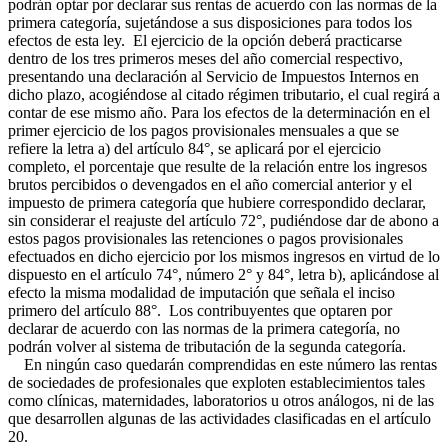
podrán optar por declarar sus rentas de acuerdo con las normas de la
primera categoría, sujetándose a sus disposiciones para todos los
efectos de esta ley. El ejercicio de la opción deberá practicarse
dentro de los tres primeros meses del año comercial respectivo,
presentando una declaración al Servicio de Impuestos Internos en
dicho plazo, acogiéndose al citado régimen tributario, el cual regirá a
contar de ese mismo año. Para los efectos de la determinación en el
primer ejercicio de los pagos provisionales mensuales a que se
refiere la letra a) del artículo 84°, se aplicará por el ejercicio
completo, el porcentaje que resulte de la relación entre los ingresos
brutos percibidos o devengados en el año comercial anterior y el
impuesto de primera categoría que hubiere correspondido declarar,
sin considerar el reajuste del artículo 72°, pudiéndose dar de abono a
estos pagos provisionales las retenciones o pagos provisionales
efectuados en dicho ejercicio por los mismos ingresos en virtud de lo
dispuesto en el artículo 74°, número 2° y 84°, letra b), aplicándose al
efecto la misma modalidad de imputación que señala el inciso
primero del artículo 88°. Los contribuyentes que optaren por
declarar de acuerdo con las normas de la primera categoría, no
podrán volver al sistema de tributación de la segunda categoría.
En ningún caso quedarán comprendidas en este número las rentas
de sociedades de profesionales que exploten establecimientos tales
como clínicas, maternidades, laboratorios u otros análogos, ni de las
que desarrollen algunas de las actividades clasificadas en el artículo
20.