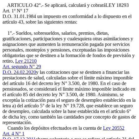
ARTICULO 42°.- Se aplicará, calculará y cobrará
LEY 18293
Art. 1º Nº 17
D.O. 31.01.1984
un impuesto en conformidad a lo dispuesto en el
artículo 43, sobre las siguientes rentas:
1°.- Sueldos, sobresueldos, salarios, premios, dietas,
gratificaciones, participaciones y cualesquiera otras asimilaciones y
asignaciones que aumenten la remuneración pagada por servicios
personales, montepíos y pensiones, exceptuadas las imposiciones
obligatorias que se destinen a la formación de fondos de previsión y
retiro,
Ley 21210
Art. segundo N° 29
D.O. 24.02.2020
y las cotizaciones que se destinen a financiar las
prestaciones de salud, calculadas sobre el límite máximo imponible
del artículo 16 del decreto ley N° 3.500, de 1980. En el caso de
pensionados, se considerará el límite máximo imponible indicado en
el artículo 85 del decreto ley N° 3.500, de 1980. Asimismo, se
exceptúa la cotización para el seguro de desempleo establecido en la
letra a) del artículo 5° de la ley N° 19.728, que establece un seguro
de desempleo, calculada sobre la base establecida en el artículo 6°
de dicha ley, como también las cantidades por concepto de gastos de
representación.
Cuando los depósitos efectuados en la cuenta de
Ley 20552
Art. 4 N° 1