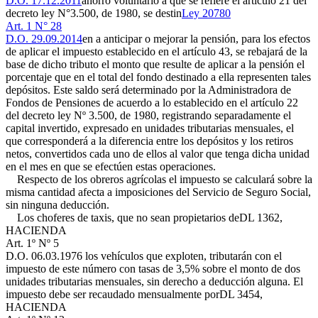
D.O. 17.12.2011
ahorro voluntario a que se refiere el artículo 21 del
decreto ley N°3.500, de 1980, se destin
Ley 20780
Art. 1 N° 28
D.O. 29.09.2014
en a anticipar o mejorar la pensión, para los efectos
de aplicar el impuesto establecido en el artículo 43, se rebajará de la
base de dicho tributo el monto que resulte de aplicar a la pensión el
porcentaje que en el total del fondo destinado a ella representen tales
depósitos. Este saldo será determinado por la Administradora de
Fondos de Pensiones de acuerdo a lo establecido en el artículo 22
del decreto ley Nº 3.500, de 1980, registrando separadamente el
capital invertido, expresado en unidades tributarias mensuales, el
que corresponderá a la diferencia entre los depósitos y los retiros
netos, convertidos cada uno de ellos al valor que tenga dicha unidad
en el mes en que se efectúen estas operaciones.
Respecto de los obreros agrícolas el impuesto se calculará sobre la
misma cantidad afecta a imposiciones del Servicio de Seguro Social,
sin ninguna deducción.
Los choferes de taxis, que no sean propietarios de
DL 1362,
HACIENDA
Art. 1º Nº 5
D.O. 06.03.1976
los vehículos que exploten, tributarán con el
impuesto de este número con tasas de 3,5% sobre el monto de dos
unidades tributarias mensuales, sin derecho a deducción alguna. El
impuesto debe ser recaudado mensualmente por
DL 3454,
HACIENDA