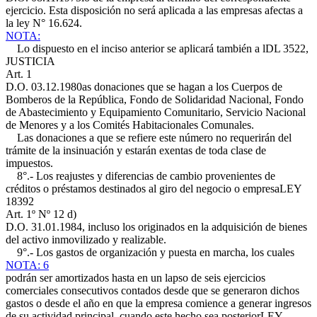
ejercicio. Esta disposición no será aplicada a las empresas afectas a
la ley N° 16.624.
NOTA:
Lo dispuesto en el inciso anterior se aplicará también a l
DL 3522,
JUSTICIA
Art. 1
D.O. 03.12.1980
as donaciones que se hagan a los Cuerpos de
Bomberos de la República, Fondo de Solidaridad Nacional, Fondo
de Abastecimiento y Equipamiento Comunitario, Servicio Nacional
de Menores y a los Comités Habitacionales Comunales.
Las donaciones a que se refiere este número no requerirán del
trámite de la insinuación y estarán exentas de toda clase de
impuestos.
8°.- Los reajustes y diferencias de cambio provenientes de
créditos o préstamos destinados al giro del negocio o empresa
LEY
18392
Art. 1º Nº 12 d)
D.O. 31.01.1984
, incluso los originados en la adquisición de bienes
del activo inmovilizado y realizable.
9°.- Los gastos de organización y puesta en marcha, los cuales
NOTA: 6
podrán ser amortizados hasta en un lapso de seis ejercicios
comerciales consecutivos contados desde que se generaron dichos
gastos o desde el año en que la empresa comience a generar ingresos
de su actividad principal, cuando este hecho sea posterior
LEY