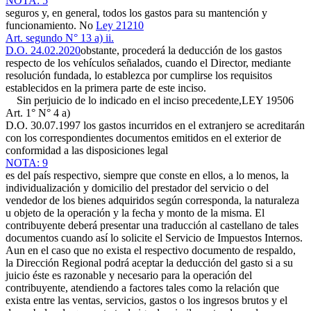
NOTA: 5
seguros y, en general, todos los gastos para su mantención y
funcionamiento. No
Ley 21210
Art. segundo N° 13 a) ii.
D.O. 24.02.2020
obstante, procederá la deducción de los gastos
respecto de los vehículos señalados, cuando el Director, mediante
resolución fundada, lo establezca por cumplirse los requisitos
establecidos en la primera parte de este inciso.
Sin perjuicio de lo indicado en el inciso precedente,
LEY 19506
Art. 1° N° 4 a)
D.O. 30.07.1997
los gastos incurridos en el extranjero se acreditarán
con los correspondientes documentos emitidos en el exterior de
conformidad a las disposiciones legal
NOTA: 9
es del país respectivo, siempre que conste en ellos, a lo menos, la
individualización y domicilio del prestador del servicio o del
vendedor de los bienes adquiridos según corresponda, la naturaleza
u objeto de la operación y la fecha y monto de la misma. El
contribuyente deberá presentar una traducción al castellano de tales
documentos cuando así lo solicite el Servicio de Impuestos Internos.
Aun en el caso que no exista el respectivo documento de respaldo,
la Dirección Regional podrá aceptar la deducción del gasto si a su
juicio éste es razonable y necesario para la operación del
contribuyente, atendiendo a factores tales como la relación que
exista entre las ventas, servicios, gastos o los ingresos brutos y el