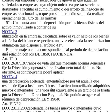
constituyen empresas o sociedades de apoyo al giro aquellas
sociedades o empresas cuyo objeto único sea prestar servicios
destinados a facilitar el cumplimiento o desarrollo del negocio de
empresas relacionadas, o que por su intermedio se pueda realizar
operaciones del giro de las mismas.
5°.- Una cuota anual de depreciación por los bienes físicos del
activo inmovilizado a contar de su
NOTA: 3
utilización en la empresa, calculada sobre el valor neto de los bienes
a la fecha del balance respectivo, una vez efectuada la revalorización
obligatoria que dispone el artículo 41°.
El porcentaje o cuota correspondiente al período de depreciación
dirá relación con los
DL 1859, HACIENDA
Art. 1° a)
D.O. 26.07.1977
años de vida útil que mediante normas generales
fije la Dirección y operará sobre el valor neto total del bien. No
obstante, el contribuyente podrá aplicar
NOTA: 4
una depreciación acelerada, entendiéndose por tal aquélla que
resulte de fijar a los bienes físicos del activo inmovilizado adquiridos
nuevos o internados, una vida útil equivalente a un tercio de la fijada
por la Dirección o Dirección Regional. No podrán acogerse al
régimen de depreciación
LEY 19840
Art. 1º Nº 2
D.O. 23.11.2002
acelerada los bienes nuevos o internados cuyo