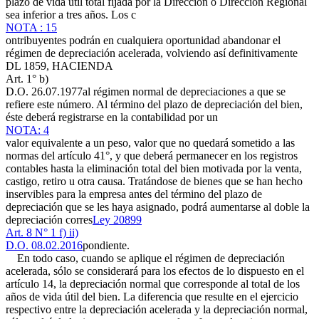
plazo de vida útil total fijada por la Dirección o Dirección Regional
sea inferior a tres años. Los c
NOTA : 15
ontribuyentes podrán en cualquiera oportunidad abandonar el
régimen de depreciación acelerada, volviendo así definitivamente
DL 1859, HACIENDA
Art. 1° b)
D.O. 26.07.1977
al régimen normal de depreciaciones a que se
refiere este número. Al término del plazo de depreciación del bien,
éste deberá registrarse en la contabilidad por un
NOTA: 4
valor equivalente a un peso, valor que no quedará sometido a las
normas del artículo 41°, y que deberá permanecer en los registros
contables hasta la eliminación total del bien motivada por la venta,
castigo, retiro u otra causa. Tratándose de bienes que se han hecho
inservibles para la empresa antes del término del plazo de
depreciación que se les haya asignado, podrá aumentarse al doble la
depreciación corres
Ley 20899
Art. 8 N° 1 f) ii)
D.O. 08.02.2016
pondiente.
En todo caso, cuando se aplique el régimen de depreciación
acelerada, sólo se considerará para los efectos de lo dispuesto en el
artículo 14, la depreciación normal que corresponde al total de los
años de vida útil del bien. La diferencia que resulte en el ejercicio
respectivo entre la depreciación acelerada y la depreciación normal,