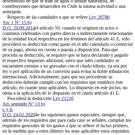
desembolso de que se trate de igual o similar naturaleza, de
contribuyentes que desarrollen en Chile la misma actividad o una
semejante.
Respecto de las cantidades a que se refiere
Ley 20780
Art. 1 N° 15 b)
D.O. 29.09.2014
el artículo 59, cuando se originen en actos o
contratos celebrados con partes directa o indirectamente relacionadas
de la entidad local respectiva en los términos del artículo 41 E, sólo
procederá su deducción como gasto en el año calendario o comercial
de su pago, abono en cuenta o puesta a disposición. Para que
proceda su deducción, se requiere que se haya declarado y pagado
el respectivo impuesto adicional, salvo que tales cantidades se
encuentren exentas o no gravadas con el citado tributo, ya sea por
ley o por aplicación de un convenio para evitar la doble tributación
internacional. Adicionalmente, para que sea procedente su
deducción deberán cumplir con los requisitos que establece este
artículo, en cuanto sean aplicables. Lo dispuesto en este inciso, no
obsta a la aplicación de lo dispuesto en el citado artículo 41 E.
Procederá la deducción
Ley 21210
Art. segundo N° 13 b)
i. y ii.
D.O. 24.02.2020
de los siguientes gastos especiales, siempre que,
además de los requisitos que para cada caso se señalen, cumplan los
requisitos generales de los gastos a que se refiere el inciso primero,
en la medida que a estos últimos les sean aplicables estos requisitos