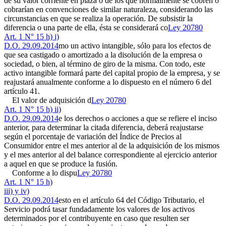
de su valor corriente en plaza o de los que normalmente se cobren o
cobrarían en convenciones de similar naturaleza, considerando las
circunstancias en que se realiza la operación. De subsistir la
diferencia o una parte de ella, ésta se considerará co
Ley 20780
Art. 1 N° 15 h) i)
D.O. 29.09.2014
mo un activo intangible, sólo para los efectos de
que sea castigado o amortizado a la disolución de la empresa o
sociedad, o bien, al término de giro de la misma. Con todo, este
activo intangible formará parte del capital propio de la empresa, y se
reajustará anualmente conforme a lo dispuesto en el número 6 del
artículo 41.
El valor de adquisición d
Ley 20780
Art. 1 N° 15 h) ii)
D.O. 29.09.2014
e los derechos o acciones a que se refiere el inciso
anterior, para determinar la citada diferencia, deberá reajustarse
según el porcentaje de variación del Índice de Precios al
Consumidor entre el mes anterior al de la adquisición de los mismos
y el mes anterior al del balance correspondiente al ejercicio anterior
a aquel en que se produce la fusión.
Conforme a lo dispu
Ley 20780
Art. 1 N° 15 h)
iii) y iv)
D.O. 29.09.2014
esto en el artículo 64 del Código Tributario, el
Servicio podrá tasar fundadamente los valores de los activos
determinados por el contribuyente en caso que resulten ser