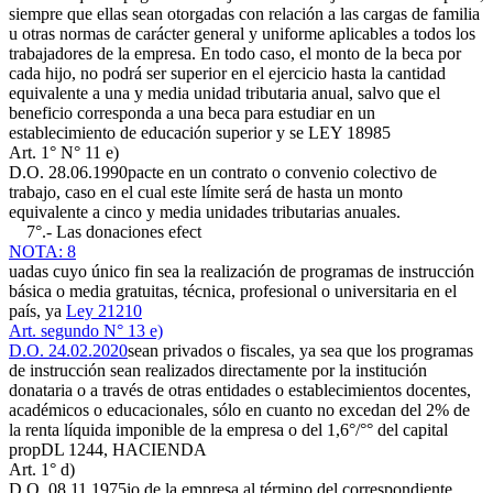
siempre que ellas sean otorgadas con relación a las cargas de familia
u otras normas de carácter general y uniforme aplicables a todos los
trabajadores de la empresa. En todo caso, el monto de la beca por
cada hijo, no podrá ser superior en el ejercicio hasta la cantidad
equivalente a una y media unidad tributaria anual, salvo que el
beneficio corresponda a una beca para estudiar en un
establecimiento de educación superior y se
LEY 18985
Art. 1° N° 11 e)
D.O. 28.06.1990
pacte en un contrato o convenio colectivo de
trabajo, caso en el cual este límite será de hasta un monto
equivalente a cinco y media unidades tributarias anuales.
7°.- Las donaciones efect
NOTA: 8
uadas cuyo único fin sea la realización de programas de instrucción
básica o media gratuitas, técnica, profesional o universitaria en el
país, ya
Ley 21210
Art. segundo N° 13 e)
D.O. 24.02.2020
sean privados o fiscales, ya sea que los programas
de instrucción sean realizados directamente por la institución
donataria o a través de otras entidades o establecimientos docentes,
académicos o educacionales, sólo en cuanto no excedan del 2% de
la renta líquida imponible de la empresa o del 1,6°/°° del capital
prop
DL 1244, HACIENDA
Art. 1° d)
D.O. 08.11.1975
io de la empresa al término del correspondiente