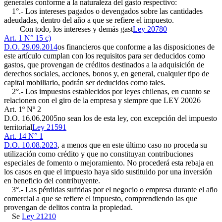
generales conforme a la naturaleza del gasto respectivo:
1°.- Los intereses pagados o devengados sobre las cantidades
adeudadas, dentro del año a que se refiere el impuesto.
Con todo, los intereses y demás gast
Ley 20780
Art. 1 N° 15 c)
D.O. 29.09.2014
os financieros que conforme a las disposiciones de
este artículo cumplan con los requisitos para ser deducidos como
gastos, que provengan de créditos destinados a la adquisición de
derechos sociales, acciones, bonos y, en general, cualquier tipo de
capital mobiliario, podrán ser deducidos como tales.
2°.- Los impuestos establecidos por leyes chilenas, en cuanto se
relacionen con el giro de la empresa y siempre que
LEY 20026
Art. 1º Nº 2
D.O. 16.06.2005
no sean los de esta ley, con excepción del impuesto
territorial
Ley 21591
Art. 14 N° 1
D.O. 10.08.2023
, a menos que en este último caso no proceda su
utilización como crédito y que no constituyan contribuciones
especiales de fomento o mejoramiento. No procederá esta rebaja en
los casos en que el impuesto haya sido sustituido por una inversión
en beneficio del contribuyente.
3°.- Las pérdidas sufridas por el negocio o empresa durante el año
comercial a que se refiere el impuesto, comprendiendo las que
provengan de delitos contra la propiedad.
Se
Ley 21210