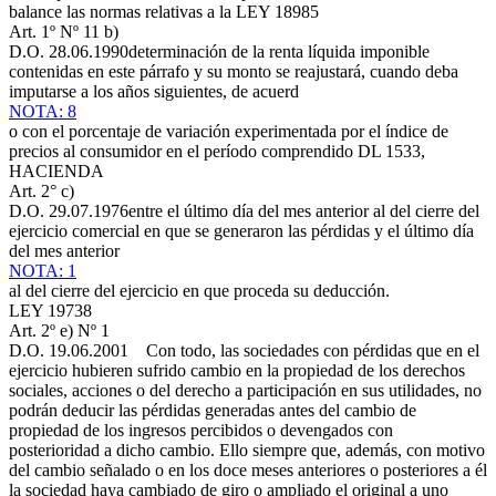
balance las normas relativas a la
LEY 18985
Art. 1º Nº 11 b)
D.O. 28.06.1990
determinación de la renta líquida imponible
contenidas en este párrafo y su monto se reajustará, cuando deba
imputarse a los años siguientes, de acuerd
NOTA: 8
o con el porcentaje de variación experimentada por el índice de
precios al consumidor en el período comprendido
DL 1533,
HACIENDA
Art. 2° c)
D.O. 29.07.1976
entre el último día del mes anterior al del cierre del
ejercicio comercial en que se generaron las pérdidas y el último día
del mes anterior
NOTA: 1
al del cierre del ejercicio en que proceda su deducción.
LEY 19738
Art. 2º e) Nº 1
D.O. 19.06.2001
Con todo, las sociedades con pérdidas que en el
ejercicio hubieren sufrido cambio en la propiedad de los derechos
sociales, acciones o del derecho a participación en sus utilidades, no
podrán deducir las pérdidas generadas antes del cambio de
propiedad de los ingresos percibidos o devengados con
posterioridad a dicho cambio. Ello siempre que, además, con motivo
del cambio señalado o en los doce meses anteriores o posteriores a él
la sociedad haya cambiado de giro o ampliado el original a uno