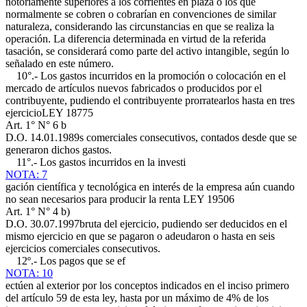
notoriamente superiores a los corrientes en plaza o los que
normalmente se cobren o cobrarían en convenciones de similar
naturaleza, considerando las circunstancias en que se realiza la
operación. La diferencia determinada en virtud de la referida
tasación, se considerará como parte del activo intangible, según lo
señalado en este número.
10°.- Los gastos incurridos en la promoción o colocación en el
mercado de artículos nuevos fabricados o producidos por el
contribuyente, pudiendo el contribuyente prorratearlos hasta en tres
ejercicio
LEY 18775
Art. 1° N° 6 b
D.O. 14.01.1989
s comerciales consecutivos, contados desde que se
generaron dichos gastos.
11°.- Los gastos incurridos en la investi
NOTA: 7
gación científica y tecnológica en interés de la empresa aún cuando
no sean necesarios para producir la renta
LEY 19506
Art. 1° N° 4 b)
D.O. 30.07.1997
bruta del ejercicio, pudiendo ser deducidos en el
mismo ejercicio en que se pagaron o adeudaron o hasta en seis
ejercicios comerciales consecutivos.
12º.- Los pagos que se ef
NOTA: 10
ectúen al exterior por los conceptos indicados en el inciso primero
del artículo 59 de esta ley, hasta por un máximo de 4% de los