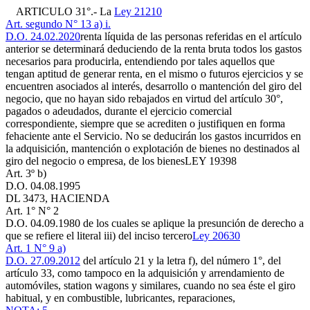
ARTICULO 31°.- La
Ley 21210
Art. segundo N° 13 a) i.
D.O. 24.02.2020
renta líquida de las personas referidas en el artículo
anterior se determinará deduciendo de la renta bruta todos los gastos
necesarios para producirla, entendiendo por tales aquellos que
tengan aptitud de generar renta, en el mismo o futuros ejercicios y se
encuentren asociados al interés, desarrollo o mantención del giro del
negocio, que no hayan sido rebajados en virtud del artículo 30°,
pagados o adeudados, durante el ejercicio comercial
correspondiente, siempre que se acrediten o justifiquen en forma
fehaciente ante el Servicio. No se deducirán los gastos incurridos en
la adquisición, mantención o explotación de bienes no destinados al
giro del negocio o empresa, de los bienes
LEY 19398
Art. 3º b)
D.O. 04.08.1995
DL 3473, HACIENDA
Art. 1° N° 2
D.O. 04.09.1980
de los cuales se aplique la presunción de derecho a
que se refiere el literal iii) del inciso tercero
Ley 20630
Art. 1 N° 9 a)
D.O. 27.09.2012
del artículo 21 y la letra f), del número 1°, del
artículo 33, como tampoco en la adquisición y arrendamiento de
automóviles, station wagons y similares, cuando no sea éste el giro
habitual, y en combustible, lubricantes, reparaciones,