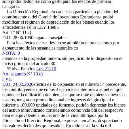
sólo podrá deducirse como gasto para los efectos de primera
categoría.
La Dirección Regional, en cada caso particular, a petición del
contribuyente o del Comité de Inversiones Extranjeras, podrá
modificar el régimen de depreciación de los bienes cuando los
antecedentes así lo
LEY 18985
Art. 1° N° 11 c)
D.O. 28.06.1990
hagan aconsejable.
Para los efectos de esta ley no se admitirán depreciaciones por
agotamiento de las sustancias naturales co
NOTA: 8
ntenidas en la propiedad minera, sin perjuicio de lo dispuesto en el
inciso primero del artículo 30.
5º bis.- Para los
Ley 21210
Art. segundo N° 13 c)
i. y ii.
D.O. 24.02.2020
efectos de lo dispuesto en el número 5° precedente,
los contribuyentes que en los 3 ejercicios anteriores a aquel en que
comience la utilización del bien, sea que se trate de bienes nuevos o
usados, tengan un promedio anual de ingresos del giro igual o
inferior a 100.000 unidades de fomento, podrán depreciar los bienes
del activo inmovilizado considerando como vida útil del respectivo
bien el equivalente a un décimo de la vida útil fijada por la
Dirección o Dirección Regional, expresada en años, despreciando
los valores decimales que resulten. En todo caso, la vida útil