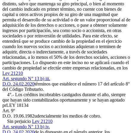
distinto, salvo que mantenga su giro principal, o bien al momento
del cambio indicado en primer término, no cuente con bienes de
capital u otros activos propios de su giro de una magnitud que
permita el desarrollo de su actividad o de un valor proporcional al de
adquisición de los derechos o acciones, o pase a obtener solamente
ingresos por participación, sea como socio o accionista, en otras
sociedades o por reinversión de utilidades. Para este efecto, se
entenderá que se produce cambio de la propiedad en el ejercicio
cuando los nuevos socios o accionistas adquieran o terminen de
adquirir, directa o indirectamente, a través de sociedades
relacionadas, a lo menos el 50% de los derechos sociales, acciones o
participaciones. Lo dispuesto en este inciso no se aplicará cuando el
cambio de propiedad se efectúe entre empresas relacionadas, en los
Ley 21210
Art. segundo N° 13 b) iii.
D.O. 24.02.2020
términos que establece el número 17 del artículo 8°
del Código Tributario.
4°.- Los créditos incobrables castigados durante el año, siempre
que hayan sido contabilizados oportunamente y se hayan agotado
pr
LEY 18134
Art. 9º
D.O. 19.06.1982
udencialmente los medios de cobro.
Sin perjuicio
Ley 21210
Art. segundo N° 13 b) iv.
D.O. 24.02.2020
de lo dispuesto en el párrafo anterior, los