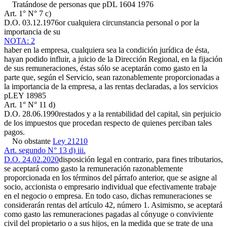
Tratándose de personas que p
DL 1604 1976
Art. 1° N° 7 c)
D.O. 03.12.1976
or cualquiera circunstancia personal o por la
importancia de su
NOTA: 2
haber en la empresa, cualquiera sea la condición jurídica de ésta,
hayan podido influir, a juicio de la Dirección Regional, en la fijación
de sus remuneraciones, éstas sólo se aceptarán como gasto en la
parte que, según el Servicio, sean razonablemente proporcionadas a
la importancia de la empresa, a las rentas declaradas, a los servicios
p
LEY 18985
Art. 1° N° 11 d)
D.O. 28.06.1990
restados y a la rentabilidad del capital, sin perjuicio
de los impuestos que procedan respecto de quienes perciban tales
pagos.
No obstante
Ley 21210
Art. segundo N° 13 d) iii.
D.O. 24.02.2020
disposición legal en contrario, para fines tributarios,
se aceptará como gasto la remuneración razonablemente
proporcionada en los términos del párrafo anterior, que se asigne al
socio, accionista o empresario individual que efectivamente trabaje
en el negocio o empresa. En todo caso, dichas remuneraciones se
considerarán rentas del artículo 42, número 1. Asimismo, se aceptará
como gasto las remuneraciones pagadas al cónyuge o conviviente
civil del propietario o a sus hijos, en la medida que se trate de una