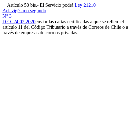
Artículo 50 bis.- El Servicio podrá
Ley 21210
Art. vigésimo segundo
N° 3
D.O. 24.02.2020
enviar las cartas certificadas a que se refiere el
artículo 11 del Código Tributario a través de Correos de Chile o a
través de empresas de correos privadas.