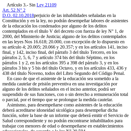
Artículo 3.- Sin
Ley 21109
Art. 52 N° 2
D.O. 02.10.2018
perjuicio de las inhabilidades señaladas en la
Constitución y en la ley, no podrán desempeñar labores de asistentes
de la educación los condenados por alguno de los delitos
contemplados en el título V del decreto con fuerza de ley N° 1, de
2000, del Ministerio de Justicia; alguno de los delitos contemplados
en las leyes Nos 16.618; 20.000, con excepción de lo dispuesto en
su artículo 4; 20.005; 20.066 y 20.357; y en los artículos 141, inciso
final, y 142, inciso final, del párrafo 3 del título Tercero, en los
párrafos 2, 5, 6, 7 y artículo 374 bis del título Séptimo, en los
párrafos 1 y 2, en los artículos 395 a 398 del párrafo 3, y en los
párrafos 3 bis y 5 bis del título Octavo, y en los artículos 433, 436 y
438 del título Noveno, todos del Libro Segundo del Código Penal.
En caso de que el asistente de la educación sea sometido a la
medida cautelar de prisión preventiva en una investigación por
alguno de los delitos señalados en el inciso anterior, podrá ser
suspendido de sus funciones, con o sin derecho a remuneración total
o parcial, por el tiempo que se prolongue la medida cautelar.
Asimismo, para desempeñarse como asistentes de la educación
deberá acreditarse idoneidad sicológica para desempeñar dicha
función, sobre la base de un informe que deberá emitir el Servicio de
Salud correspondiente y no podrán encontrarse inhabilitados para
trabajar con menores de edad o desempeñarse en establecimientos