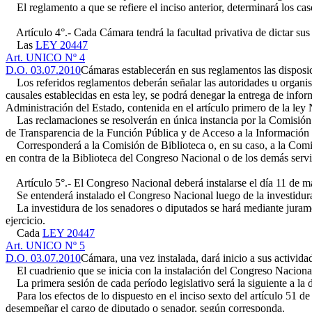
El reglamento a que se refiere el inciso anterior, determinará los caso
Artículo 4°.- Cada Cámara tendrá la facultad privativa de dictar sus
Las
LEY 20447
Art. UNICO Nº 4
D.O. 03.07.2010
Cámaras establecerán en sus reglamentos las disposic
Los referidos reglamentos deberán señalar las autoridades u organism
causales establecidas en esta ley, se podrá denegar la entrega de info
Administración del Estado, contenida en el artículo primero de la ley
Las reclamaciones se resolverán en única instancia por la Comisión 
de Transparencia de la Función Pública y de Acceso a la Información 
Corresponderá a la Comisión de Biblioteca o, en su caso, a la Comisión
en contra de la Biblioteca del Congreso Nacional o de los demás serv
Artículo 5°.- El Congreso Nacional deberá instalarse el día 11 de ma
Se entenderá instalado el Congreso Nacional luego de la investidura 
La investidura de los senadores o diputados se hará mediante juram
ejercicio.
Cada
LEY 20447
Art. UNICO Nº 5
D.O. 03.07.2010
Cámara, una vez instalada, dará inicio a sus activida
El cuadrienio que se inicia con la instalación del Congreso Nacional 
La primera sesión de cada período legislativo será la siguiente a la d
Para los efectos de lo dispuesto en el inciso sexto del artículo 51 de
desempeñar el cargo de diputado o senador, según corresponda.