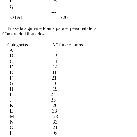
P 5
Q --
---
TOTAL 220
Fíjase la siguiente Planta para el personal de la
Cámara de Diputados:
Categorías N° funcionarios
A 1
B 2
C 3
D 14
E 11
F 21
G 16
H 19
I 27
J 33
K 20
L 33
M 23
N 33
O 21
P 6