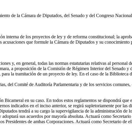
nto de la Cámara de Diputados, del Senado y del Congreso Nacional, se
ón interna de los proyectos de ley y de reforma constitucional; la aproba
las acusaciones que formule la Cámara de Diputados y su conocimiento p
ones y, en general, todas las normas estatutarias relativas al personal 
 Cámara, a proposición de la Comisión de Régimen Interior del Senado y
para la tramitación de un proyecto de ley. En el caso de la Biblioteca
as, del Comité de Auditoría Parlamentaria y de los servicios comunes, 
ón Bicameral en su caso. En todos estos reglamentos se dispondrá que el
os indicados en el inciso anterior, se regirá supletoriamente por las di
tados tendrá a su cargo la supervigilancia de la administración de lo
y adoptará sus acuerdos por mayoría absoluta. Actuará como Secretari
os Presidentes de ambas Corporaciones. Actuará como Secretario de ella