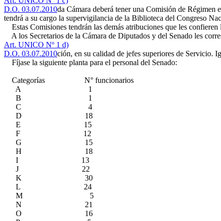
Art. UNICO Nº 1 c)
D.O. 03.07.2010
da Cámara deberá tener una Comisión de Régimen enca
tendrá a su cargo la supervigilancia de la Biblioteca del Congreso Nac
Estas Comisiones tendrán las demás atribuciones que les confieren 
A los Secretarios de la Cámara de Diputados y del Senado les correspo
Art. UNICO Nº 1 d)
D.O. 03.07.2010
ción, en su calidad de jefes superiores de Servicio. 
Fíjase la siguiente planta para el personal del Senado:
Categorías N° funcionarios
A 1
B 1
C 4
D 18
E 15
F 12
G 15
H 18
I 13
J 22
K 30
L 24
M 5
N 21
O 16