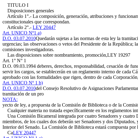
TITULO I
Disposiciones generales
Artículo 1°.- La composición, generación, atribuciones y funcionamie
constitucionales que correspondan.
Artículo 2°.-
LEY 20447
Art. UNICO Nº1 a)
D.O. 03.07.2010
Quedarán sujetas a las normas de esta ley la tramitaci
urgencias; las observaciones o vetos del Presidente de la República; 
comisiones investigadoras.
Las disposiciones sobre nombramiento, promoción,
LEY 19297
Art. 1° N° 1
D.O. 09.03.1994
deberes, derechos, responsabilidad, cesación de funci
servir los cargos, se establecerán en un reglamento interno de cada
aprobado con las formalidades que rigen, dentro de cada Corporación, 
Art. UNICO Nº 1 b)
D.O. 03.07.2010
del Consejo Resolutivo de Asignaciones Parlamentari
tramitación de un pro
NOTA:
yecto de ley, a propuesta de la Comisión de Biblioteca o de la Comisi
Cualquier materia no tratada específicamente en los reglamentos intern
Una Comisión Bicameral integrada por cuatro Senadores y cuatro Dipu
miembros, de los cuales dos deberán ser Senadores y dos Diputados, 
Interior del Senado. La Comisión de Biblioteca estará compuesta por l
Ca
LEY 20447