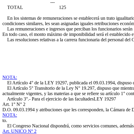
---
TOTAL 125
En los sistemas de remuneraciones se establecerá un trato igualitari
condiciones similares, les sean asignadas iguales retribuciones económ
Las remuneraciones e ingresos que perciban los funcionarios serán i
En todo caso, el monto máximo de imponibilidad será el establecido en
Las resoluciones relativas a la carrera funcionaria del personal del C
NOTA:
El Artículo 4° de la LEY 19297, publicada el 09.03.1994, dispuso que
El Artículo 5° Transitorio de la Ley N° 19.297, dispuso que mientras 
actualmente vigentes, y las materias a que se refiere su artículo 1° co
Artículo 3°.- Para el ejercicio de las facultades
LEY 19297
Art. 1° N° 2
D.O. 09.03.1994
y atribuciones que les corresponden, la Cámara de D
NOTA:
to.
El Congreso Nacional dispondrá, como servicios comunes, además d
Art. UNICO Nº 2