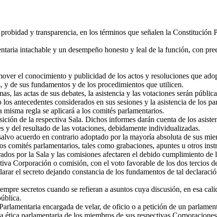
probidad y transparencia, en los términos que señalen la Constitución P
ria intachable y un desempeño honesto y leal de la función, con preemi
mover el conocimiento y publicidad de los actos y resoluciones que adop
, y de sus fundamentos y de los procedimientos que utilicen.
 las actas de sus debates, la asistencia y las votaciones serán pública
s antecedentes considerados en sus sesiones y la asistencia de los par
 misma regla se aplicará a los comités parlamentarios.
ón de la respectiva Sala. Dichos informes darán cuenta de los asistent
 y del resultado de las votaciones, debidamente individualizadas.
 salvo acuerdo en contrario adoptado por la mayoría absoluta de sus mi
los comités parlamentarios, tales como grabaciones, apuntes u otros inst
os por la Sala y las comisiones afectaren el debido cumplimiento de la
ctiva Corporación o comisión, con el voto favorable de los dos tercios de
clarar el secreto dejando constancia de los fundamentos de tal declaració
mpre secretos cuando se refieran a asuntos cuya discusión, en esa calid
pública.
mentaria encargada de velar, de oficio o a petición de un parlamentari
 la ética parlamentaria de los miembros de sus respectivas Corporacione