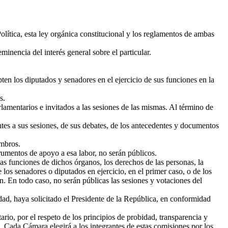
olítica, esta ley orgánica constitucional y los reglamentos de ambas
nencia del interés general sobre el particular.
ten los diputados y senadores en el ejercicio de sus funciones en la
s.
lamentarios e invitados a las sesiones de las mismas. Al término de
es a sus sesiones, de sus debates, de los antecedentes y documentos
embros.
rumentos de apoyo a esa labor, no serán públicos.
s funciones de dichos órganos, los derechos de las personas, la
 los senadores o diputados en ejercicio, en el primer caso, o de los
n. En todo caso, no serán públicas las sesiones y votaciones del
ad, haya solicitado el Presidente de la República, en conformidad
o, por el respeto de los principios de probidad, transparencia y
s. Cada Cámara elegirá a los integrantes de estas comisiones por los