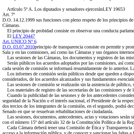
Artículo 5º A. Los diputados y senadores ejercerán
LEY 19653
Art. 7º
D.O. 14.12.1999
sus funciones con pleno respeto de los principios de 
Cámaras.
El principio de probidad consiste en observar una conducta parlamenta
El
LEY 20447
Art. UNICO Nº 6
D.O. 03.07.2010
principio de transparencia consiste en permitir y pro
Sala y en las comisiones, así como las Cámaras y sus órganos internos
Las sesiones de las Cámaras, los documentos y registros de las mismas,
Serán públicos los acuerdos adoptados por las comisiones, así como lo
cada sesión de comisión se informará resumidamente de lo anterior. La
Los informes de comisión serán públicos desde que queden a disposici
considerados, de los acuerdos alcanzados y sus fundamentos esenciales
Las sesiones de comisión se realizarán sin la asistencia de público,
Los materiales de registro de las secretarías de las comisiones y de 
Cuando la publicidad de las sesiones y de los antecedentes considerad
seguridad de la Nación o el interés nacional, el Presidente de la respe
dos tercios de los integrantes de la comisión, en el segundo, podrá de
Senado en que se resuelvan rehabilitaciones de ciudadanía.
Las sesiones, documentos, antecedentes, actas y votaciones serán sie
con el número 15º del artículo 32 de la Constitución Política de la Re
Cada Cámara deberá tener una Comisión de Ética y Transparencia Parla
acceso a la información pública, y de conocer y sancionar las faltas a