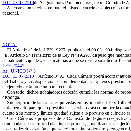
D.O. 03.07.2010
de Asignaciones Parlamentarias, de un Comité de Au
Al crearse un servicio común, el mismo acuerdo establecerá su forma d
personal.
NOTA:
El Artículo 4° de la LEY 19297, publicada el 09.03.1994, dispuso que
El Artículo 5° Transitorio de la Ley N° 19.297, dispuso que mientras n
actualmente vigentes, y las materias a que se refiere su artículo 1° co
LEY 20447
Art. UNICO Nº 3
D.O. 03.07.2010
Artículo 3° A.- Cada Cámara podrá acordar autónom
del Trabajo y sus disposiciones complementarias a quienes prestarán s
el ejercicio de la función parlamentaria.
Con todo, dichos trabajadores deberán cumplir las normas de probidad 
disponga.
Sin perjuicio de las causales previstas en los artículos 159 y 160 del
parlamentario para quien prestaba sus servicios, así como por la cesa
cuanto a su monto y límites quedará sujeta a lo previsto en el inciso 
Cada Cámara, a propuesta de la Comisión de Régimen respectiva, dic
contratadas de conformidad al inciso primero, garantizando la sujeción
las causales de cesación a que se refiere el inciso tercero y, en genera