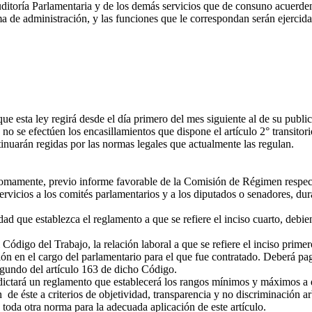
ditoría Parlamentaria y de los demás servicios que de consuno acuerd
e administración, y las funciones que le correspondan serán ejercidas p
 esta ley regirá desde el día primero del mes siguiente al de su public
o se efectúen los encasillamientos que dispone el artículo 2° transitori
ntinuarán regidas por las normas legales que actualmente las regulan.
amente, previo informe favorable de la Comisión de Régimen respecti
ervicios a los comités parlamentarios y a los diputados o senadores, du
que establezca el reglamento a que se refiere el inciso cuarto, debiend
 Código del Trabajo, la relación laboral a que se refiere el inciso prime
ción en el cargo del parlamentario para el que fue contratado. Deberá p
segundo del artículo 163 de dicho Código.
tará un reglamento que establecerá los rangos mínimos y máximos a q
 de éste a criterios de objetividad, transparencia y no discriminación a
l, toda otra norma para la adecuada aplicación de este artículo.