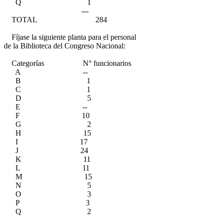
Q 1
---
TOTAL 284
Fíjase la siguiente planta para el personal
de la Biblioteca del Congreso Nacional:
Categorías N° funcionarios
A --
B 1
C 1
D 5
E --
F 10
G 2
H 15
I 17
J 24
K 11
L 11
M 15
N 5
O 3
P 3
Q 2