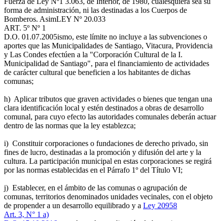
Fuerza de Ley Nº1 3.063, de Interior, de 1980, cualesquiera sea su
forma de administración, ni las destinadas a los Cuerpos de
Bomberos. Asim
LEY Nº 20.033
ART. 5º Nº 1
D.O. 01.07.2005
ismo, este límite no incluye a las subvenciones o
aportes que las Municipalidades de Santiago, Vitacura, Providencia
y Las Condes efectúen a la "Corporación Cultural de la I.
Municipalidad de Santiago", para el financiamiento de actividades
de carácter cultural que beneficien a los habitantes de dichas
comunas;
h) Aplicar tributos que graven actividades o bienes que tengan una
clara identificación local y estén destinados a obras de desarrollo
comunal, para cuyo efecto las autoridades comunales deberán actuar
dentro de las normas que la ley establezca;
i) Constituir corporaciones o fundaciones de derecho privado, sin
fines de lucro, destinadas a la promoción y difusión del arte y la
cultura. La participación municipal en estas corporaciones se regirá
por las normas establecidas en el Párrafo 1º del Título VI;
j) Establecer, en el ámbito de las comunas o agrupación de
comunas, territorios denominados unidades vecinales, con el objeto
de propender a un desarrollo equilibrado y a
Ley 20958
Art. 3, N° 1 a)