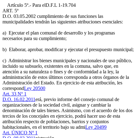
Artículo 5º.- Para el
D.F.L 1-19.704
ART. 5º
D.O. 03.05.2002
cumplimiento de sus funciones las
municipalidades tendrán las siguientes atribuciones esenciales:
a) Ejecutar el plan comunal de desarrollo y los programas
necesarios para su cumplimiento;
b) Elaborar, aprobar, modificar y ejecutar el presupuesto municipal;
c) Administrar los bienes municipales y nacionales de uso público,
incluido su subsuelo, existentes en la comuna, salvo que, en
atención a su naturaleza o fines y de conformidad a la ley, la
administración de estos últimos corresponda a otros órganos de la
Administración del Estado. En ejercicio de esta atribución, les
correspond
Ley 20500
Art. 33 Nº 1
D.O. 16.02.2011
erá, previo informe del consejo comunal de
organizaciones de la sociedad civil, asignar y cambiar la
denominación de tales bienes. Asimismo, con el acuerdo de los dos
tercios de los concejales en ejercicio, podrá hacer uso de esta
atribución respecto de poblaciones, barrios y conjuntos
habitacionales, en el territorio bajo su admi
Ley 20499
Art. ÚNICO Nº 1