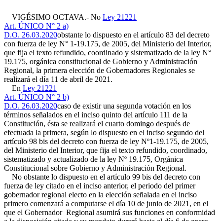
VIGÉSIMO OCTAVA.- No
Ley 21221
Art. ÚNICO N° 2 a)
D.O. 26.03.2020
obstante lo dispuesto en el artículo 83 del decreto
con fuerza de ley N° 1-19.175, de 2005, del Ministerio del Interior,
que fija el texto refundido, coordinado y sistematizado de la ley N°
19.175, orgánica constitucional de Gobierno y Administración
Regional, la primera elección de Gobernadores Regionales se
realizará el día 11 de abril de 2021.
En
Ley 21221
Art. ÚNICO N° 2 b)
D.O. 26.03.2020
caso de existir una segunda votación en los
términos señalados en el inciso quinto del artículo 111 de la
Constitución, ésta se realizará el cuarto domingo después de
efectuada la primera, según lo dispuesto en el inciso segundo del
artículo 98 bis del decreto con fuerza de ley Nº1-19.175, de 2005,
del Ministerio del Interior, que fija el texto refundido, coordinado,
sistematizado y actualizado de la ley Nº 19.175, Orgánica
Constitucional sobre Gobierno y Administración Regional.
No obstante lo dispuesto en el artículo 99 bis del decreto con
fuerza de ley citado en el inciso anterior, el periodo del primer
gobernador regional electo en la elección señalada en el inciso
primero comenzará a computarse el día 10 de junio de 2021, en el
que el Gobernador Regional asumirá sus funciones en conformidad