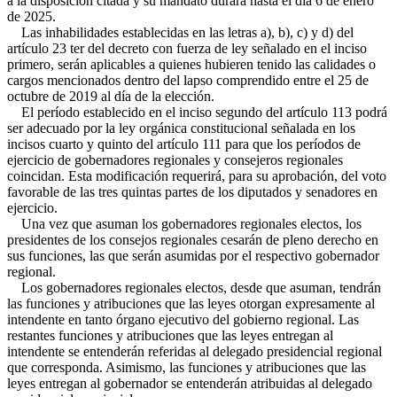
a la disposición citada y su mandato durará hasta el día 6 de enero
de 2025.
Las inhabilidades establecidas en las letras a), b), c) y d) del
artículo 23 ter del decreto con fuerza de ley señalado en el inciso
primero, serán aplicables a quienes hubieren tenido las calidades o
cargos mencionados dentro del lapso comprendido entre el 25 de
octubre de 2019 al día de la elección.
El período establecido en el inciso segundo del artículo 113 podrá
ser adecuado por la ley orgánica constitucional señalada en los
incisos cuarto y quinto del artículo 111 para que los períodos de
ejercicio de gobernadores regionales y consejeros regionales
coincidan. Esta modificación requerirá, para su aprobación, del voto
favorable de las tres quintas partes de los diputados y senadores en
ejercicio.
Una vez que asuman los gobernadores regionales electos, los
presidentes de los consejos regionales cesarán de pleno derecho en
sus funciones, las que serán asumidas por el respectivo gobernador
regional.
Los gobernadores regionales electos, desde que asuman, tendrán
las funciones y atribuciones que las leyes otorgan expresamente al
intendente en tanto órgano ejecutivo del gobierno regional. Las
restantes funciones y atribuciones que las leyes entregan al
intendente se entenderán referidas al delegado presidencial regional
que corresponda. Asimismo, las funciones y atribuciones que las
leyes entregan al gobernador se entenderán atribuidas al delegado