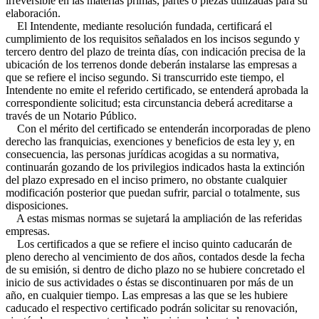
irreversible en las materias primas, partes o piezas utilizadas para su
elaboración.
El Intendente, mediante resolución fundada, certificará el
cumplimiento de los requisitos señalados en los incisos segundo y
tercero dentro del plazo de treinta días, con indicación precisa de la
ubicación de los terrenos donde deberán instalarse las empresas a
que se refiere el inciso segundo. Si transcurrido este tiempo, el
Intendente no emite el referido certificado, se entenderá aprobada la
correspondiente solicitud; esta circunstancia deberá acreditarse a
través de un Notario Público.
Con el mérito del certificado se entenderán incorporadas de pleno
derecho las franquicias, exenciones y beneficios de esta ley y, en
consecuencia, las personas jurídicas acogidas a su normativa,
continuarán gozando de los privilegios indicados hasta la extinción
del plazo expresado en el inciso primero, no obstante cualquier
modificación posterior que puedan sufrir, parcial o totalmente, sus
disposiciones.
A estas mismas normas se sujetará la ampliación de las referidas
empresas.
Los certificados a que se refiere el inciso quinto caducarán de
pleno derecho al vencimiento de dos años, contados desde la fecha
de su emisión, si dentro de dicho plazo no se hubiere concretado el
inicio de sus actividades o éstas se discontinuaren por más de un
año, en cualquier tiempo. Las empresas a las que se les hubiere
caducado el respectivo certificado podrán solicitar su renovación,