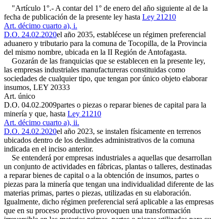
"Artículo 1°.- A contar del 1° de enero del año siguiente al de la
fecha de publicación de la presente ley hasta
Ley 21210
Art. décimo cuarto a), i.
D.O. 24.02.2020
el año 2035, establécese un régimen preferencial
aduanero y tributario para la comuna de Tocopilla, de la Provincia
del mismo nombre, ubicada en la II Región de Antofagasta.
Gozarán de las franquicias que se establecen en la presente ley,
las empresas industriales manufactureras constituidas como
sociedades de cualquier tipo, que tengan por único objeto elaborar
insumos,
LEY 20333
Art. único
D.O. 04.02.2009
partes o piezas o reparar bienes de capital para la
minería y que, hasta
Ley 21210
Art. décimo cuarto a), ii.
D.O. 24.02.2020
el año 2023, se instalen físicamente en terrenos
ubicados dentro de los deslindes administrativos de la comuna
indicada en el inciso anterior.
Se entenderá por empresas industriales a aquellas que desarrollan
un conjunto de actividades en fábricas, plantas o talleres, destinadas
a reparar bienes de capital o a la obtención de insumos, partes o
piezas para la minería que tengan una individualidad diferente de las
materias primas, partes o piezas, utilizadas en su elaboración.
Igualmente, dicho régimen preferencial será aplicable a las empresas
que en su proceso productivo provoquen una transformación