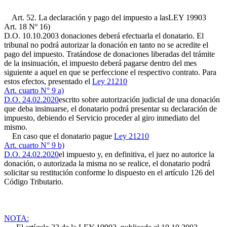
Art. 52. La declaración y pago del impuesto a las
LEY 19903
Art. 18 Nº 16)
D.O. 10.10.2003
donaciones deberá efectuarla el donatario. El
tribunal no podrá autorizar la donación en tanto no se acredite el
pago del impuesto. Tratándose de donaciones liberadas del trámite
de la insinuación, el impuesto deberá pagarse dentro del mes
siguiente a aquel en que se perfeccione el respectivo contrato. Para
estos efectos, presentado el
Ley 21210
Art. cuarto N° 9 a)
D.O. 24.02.2020
escrito sobre autorización judicial de una donación
que deba insinuarse, el donatario podrá presentar su declaración de
impuesto, debiendo el Servicio proceder al giro inmediato del
mismo.
En caso que el donatario pague
Ley 21210
Art. cuarto N° 9 b)
D.O. 24.02.2020
el impuesto y, en definitiva, el juez no autorice la
donación, o autorizada la misma no se realice, el donatario podrá
solicitar su restitución conforme lo dispuesto en el artículo 126 del
Código Tributario.
NOTA: