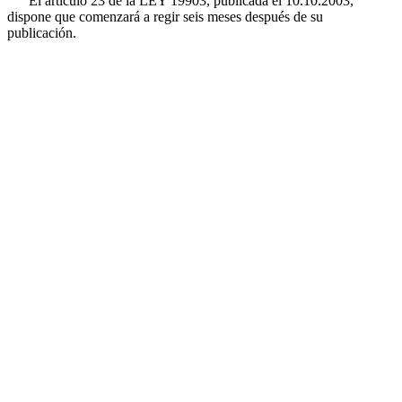
El artículo 23 de la LEY 19903, publicada el 10.10.2003,
dispone que comenzará a regir seis meses después de su
publicación.