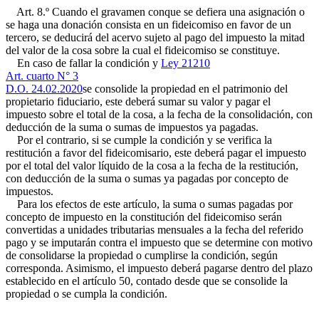
Art. 8.º Cuando el gravamen conque se defiera una asignación o
se haga una donación consista en un fideicomiso en favor de un
tercero, se deducirá del acervo sujeto al pago del impuesto la mitad
del valor de la cosa sobre la cual el fideicomiso se constituye.
En caso de fallar la condición y
Ley 21210
Art. cuarto N° 3
D.O. 24.02.2020
se consolide la propiedad en el patrimonio del
propietario fiduciario, este deberá sumar su valor y pagar el
impuesto sobre el total de la cosa, a la fecha de la consolidación, con
deducción de la suma o sumas de impuestos ya pagadas.
Por el contrario, si se cumple la condición y se verifica la
restitución a favor del fideicomisario, este deberá pagar el impuesto
por el total del valor líquido de la cosa a la fecha de la restitución,
con deducción de la suma o sumas ya pagadas por concepto de
impuestos.
Para los efectos de este artículo, la suma o sumas pagadas por
concepto de impuesto en la constitución del fideicomiso serán
convertidas a unidades tributarias mensuales a la fecha del referido
pago y se imputarán contra el impuesto que se determine con motivo
de consolidarse la propiedad o cumplirse la condición, según
corresponda. Asimismo, el impuesto deberá pagarse dentro del plazo
establecido en el artículo 50, contado desde que se consolide la
propiedad o se cumpla la condición.