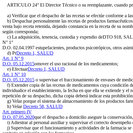
ARTICULO 24° El Director Técnico o su reemplazante, cuando proc
a) Verificar que el despacho de las recetas se efectúe conforme a las
b) Despachar personalmente las recetas de productos farmacéuticos som
venta bajo receta retenida, dejando constancia en la receta de su nom
según corresponda;
c) La adquisición, tenencia, custodia y expendio de
DTO 918, SA
N° 1°
D.O. 02.04.1997
estupefacientes, productos psicotrópicos, otros asimi
d) Pr
Decreto 1, SALUD
Art. 1 N° 9
D.O. 05.12.2015
omover el uso racional de los medicamentos;
e) Efectuar
Decreto 1, SALUD
Art. 1 N° 10
D.O. 05.12.2015
o supervisar el fraccionamiento de envases de medica
f) Extender copia de las recetas de medicamentos cuya condición de
individualice el establecimiento, la fecha en que ella se extiende y el 
repetición de su despacho, dicha copia deberá indicar esta prohibición
g) Velar porque el sistema de almacenamiento de los productos farma
h) Velar
Decreto 58, SALUD
Art. primero IV
D.O. 07.05.2020
que el despacho a domicilio asegure la conservación,
i) Adiestrar al personal auxiliar y supervisar el correcto desempeño 
j) Supervisar que el funcionamiento y actividades de la farmacia se d