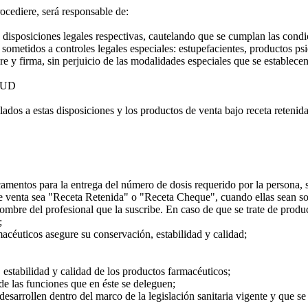
ediere, será responsable de:
 disposiciones legales respectivas, cautelando que se cumplan las cond
etidos a controles legales especiales: estupefacientes, productos psic
bre y firma, sin perjuicio de las modalidades especiales que se establec
LUD
lados a estas disposiciones y los productos de venta bajo receta retenida
mentos para la entrega del número de dosis requerido por la persona, s
 venta sea "Receta Retenida" o "Receta Cheque", cuando ellas sean so
nombre del profesional que la suscribe. En caso de que se trate de produc
;
céuticos asegure su conservación, estabilidad y calidad;
 estabilidad y calidad de los productos farmacéuticos;
de las funciones que en éste se deleguen;
esarrollen dentro del marco de la legislación sanitaria vigente y que s