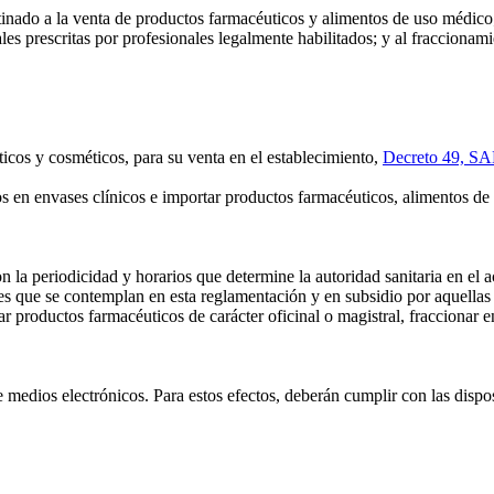
do a la venta de productos farmacéuticos y alimentos de uso médico; a
s prescritas por profesionales legalmente habilitados; y al fraccionami
icos y cosméticos, para su venta en el establecimiento,
Decreto 49, 
os en envases clínicos e importar productos farmacéuticos, alimentos d
n la periodicidad y horarios que determine la autoridad sanitaria en el a
les que se contemplan en esta reglamentación y en subsidio por aquellas
r productos farmacéuticos de carácter oficinal o magistral, fraccionar e
edios electrónicos. Para estos efectos, deberán cumplir con las disposi