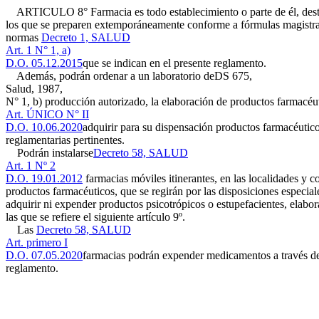
ARTICULO 8° Farmacia es todo establecimiento o parte de él, destina
los que se preparen extemporáneamente conforme a fórmulas magistrale
normas
Decreto 1, SALUD
Art. 1 N° 1, a)
D.O. 05.12.2015
que se indican en el presente reglamento.
Además, podrán ordenar a un laboratorio de
DS 675,
Salud, 1987,
N° 1, b)
producción autorizado, la elaboración de productos farmacéut
Art. ÚNICO N° II
D.O. 10.06.2020
adquirir para su dispensación productos farmacéutic
reglamentarias pertinentes.
Podrán instalarse
Decreto 58, SALUD
Art. 1 Nº 2
D.O. 19.01.2012
farmacias móviles itinerantes, en las localidades y co
productos farmacéuticos, que se regirán por las disposiciones especia
adquirir ni expender productos psicotrópicos o estupefacientes, elabora
las que se refiere el siguiente artículo 9º.
Las
Decreto 58, SALUD
Art. primero I
D.O. 07.05.2020
farmacias podrán expender medicamentos a través de m
reglamento.