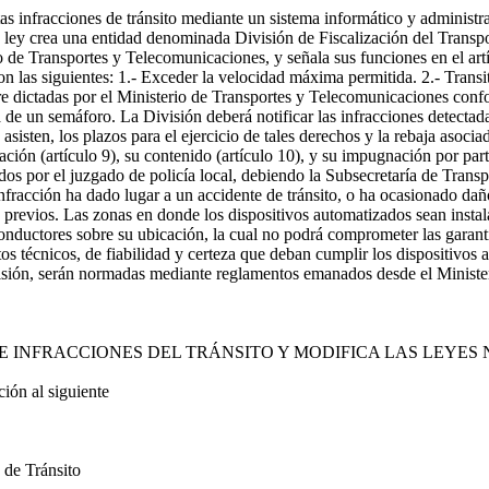
rtas infracciones de tránsito mediante un sistema informático y administr
la ley crea una entidad denominada División de Fiscalización del Transp
o de Transportes y Telecomunicaciones, y señala sus funciones en el artíc
son las siguientes: 1.- Exceder la velocidad máxima permitida. 2.- Transi
tre dictadas por el Ministerio de Transportes y Telecomunicaciones confo
ja de un semáforo. La División deberá notificar las infracciones detectad
asisten, los plazos para el ejercicio de tales derechos y la rebaja asocia
ación (artículo 9), su contenido (artículo 10), y su impugnación por part
os por el juzgado de policía local, debiendo la Subsecretaría de Transpo
nfracción ha dado lugar a un accidente de tránsito, o ha ocasionado dañ
 previos. Las zonas en donde los dispositivos automatizados sean instal
 conductores sobre su ubicación, la cual no podrá comprometer las garant
os técnicos, de fiabilidad y certeza que deban cumplir los dispositivos
ivisión, serán normadas mediante reglamentos emanados desde el Minist
FRACCIONES DEL TRÁNSITO Y MODIFICA LAS LEYES N° 1
ón al siguiente
 de Tránsito