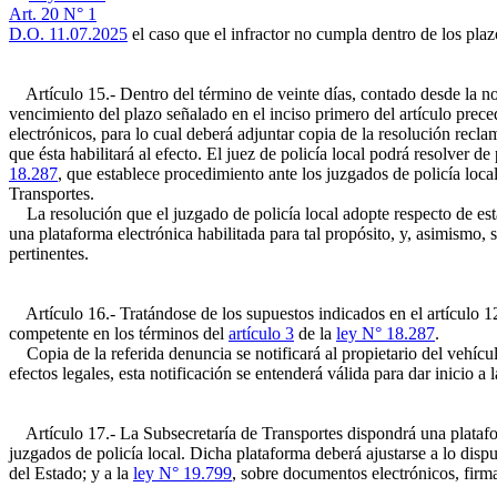
Art. 20 N° 1
D.O. 11.07.2025
el caso que el infractor no cumpla dentro de los pla
Artículo 15.- Dentro del término de veinte días, contado desde la not
vencimiento del plazo señalado en el inciso primero del artículo preced
electrónicos, para lo cual deberá adjuntar copia de la resolución recla
que ésta habilitará al efecto. El juez de policía local podrá resolver d
18.287
, que establece procedimiento ante los juzgados de policía loc
Transportes.
La resolución que el juzgado de policía local adopte respecto de est
una plataforma electrónica habilitada para tal propósito, y, asimismo, 
pertinentes.
Artículo 16.- Tratándose de los supuestos indicados en el artículo 12,
competente en los términos del
artículo 3
de la
ley N° 18.287
.
Copia de la referida denuncia se notificará al propietario del vehícu
efectos legales, esta notificación se entenderá válida para dar inicio a
Artículo 17.- La Subsecretaría de Transportes dispondrá una plataforma
juzgados de policía local. Dicha plataforma deberá ajustarse a lo disp
del Estado; y a la
ley N° 19.799
, sobre documentos electrónicos, firma