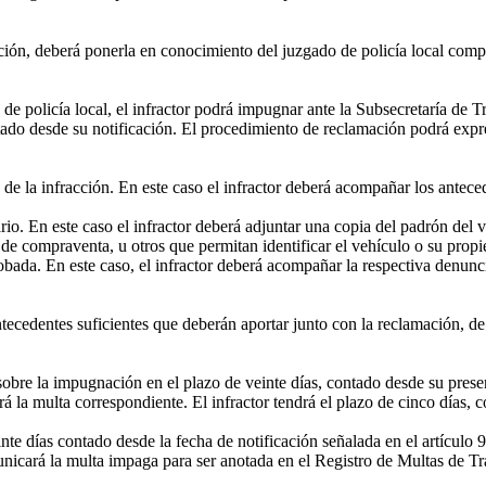
cción, deberá ponerla en conocimiento del juzgado de policía local compe
olicía local, el infractor podrá impugnar ante la Subsecretaría de Tra
ontado desde su notificación. El procedimiento de reclamación podrá exp
 la infracción. En este caso el infractor deberá acompañar los anteced
io. En este caso el infractor deberá adjuntar una copia del padrón del v
 de compraventa, u otros que permitan identificar el vehículo o su propie
bada. En este caso, el infractor deberá acompañar la respectiva denunc
edentes suficientes que deberán aportar junto con la reclamación, de 
bre la impugnación en el plazo de veinte días, contado desde su presen
á la multa correspondiente. El infractor tendrá el plazo de cinco días, c
e días contado desde la fecha de notificación señalada en el artículo 9,
nicará la multa impaga para ser anotada en el Registro de Multas de Trá