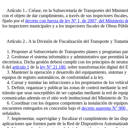
Artículo 1.- Créase, en la Subsecretaría de Transportes del Minister
con el objeto de dar cumplimiento, a través de sus inspectores fiscales,
fijado por el
decreto con fuerza de ley Nº 1, de 2007, del Ministerio 
los inspectores municipales y a los inspectores fiscales de Obras Públi
Artículo 2.- A la División de Fiscalización del Transporte y Tratamie
1. Proponer al Subsecretario de Transportes planes y programas para l
2. Gestionar el sistema informático y administrativo que permitirá la 
electrónica. Dicha gestión deberá cumplir con los principios de neutra
6 del
artículo 1
de la
ley N° 21.180
, sobre transformación digital del 
3. Mantener la operación y desarrollo del equipamiento, sistemas y a
equipos de registro automáticos, de conformidad a la ley.
4. Cursar y tramitar las infracciones a los propietarios de los vehícul
5. Definir, organizar y publicar las zonas de control mediante la red
tránsito que sean susceptibles de ser captadas mediante la red de equi
comunicadas además en el sitio web institucional del Ministerio de T
6. Coordinar con los órganos competentes la instalación de equipos d
encuentren entregados en concesión bajo el
decreto supremo N° 900, 
señalados.
7. Implementar, supervigilar y fiscalizar el cumplimiento de las dispo
aplicaciones que formen parte de la Red de Dispositivos Automatizados