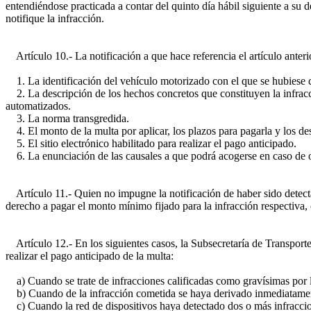
entendiéndose practicada a contar del quinto día hábil siguiente a su 
notifique la infracción.
Artículo 10.- La notificación a que hace referencia el artículo anteri
1. La identificación del vehículo motorizado con el que se hubiese c
2. La descripción de los hechos concretos que constituyen la infracci
automatizados.
3. La norma transgredida.
4. El monto de la multa por aplicar, los plazos para pagarla y los de
5. El sitio electrónico habilitado para realizar el pago anticipado.
6. La enunciación de las causales a que podrá acogerse en caso de o
Artículo 11.- Quien no impugne la notificación de haber sido detectado
derecho a pagar el monto mínimo fijado para la infracción respectiva, c
Artículo 12.- En los siguientes casos, la Subsecretaría de Transportes
realizar el pago anticipado de la multa:
a) Cuando se trate de infracciones calificadas como gravísimas por l
b) Cuando de la infracción cometida se haya derivado inmediatamente 
c) Cuando la red de dispositivos haya detectado dos o más infraccion