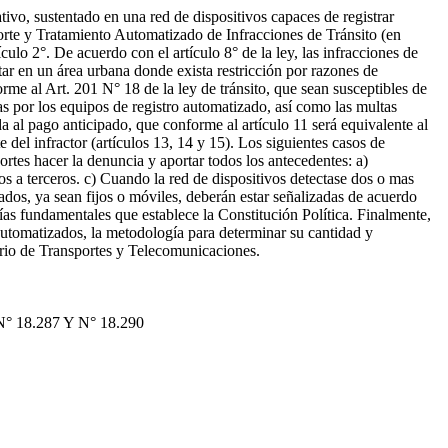
ativo, sustentado en una red de dispositivos capaces de registrar
orte y Tratamiento Automatizado de Infracciones de Tránsito (en
ulo 2°. De acuerdo con el artículo 8° de la ley, las infracciones de
tar en un área urbana donde exista restricción por razones de
rme al Art. 201 N° 18 de la ley de tránsito, que sean susceptibles de
as por los equipos de registro automatizado, así como las multas
da al pago anticipado, que conforme al artículo 11 será equivalente al
e del infractor (artículos 13, 14 y 15). Los siguientes casos de
rtes hacer la denuncia y aportar todos los antecedentes: a)
os a terceros. c) Cuando la red de dispositivos detectase dos o mas
ados, ya sean fijos o móviles, deberán estar señalizadas de acuerdo
ías fundamentales que establece la Constitución Política. Finalmente,
 automatizados, la metodología para determinar su cantidad y
erio de Transportes y Telecomunicaciones.
8.287 Y N° 18.290