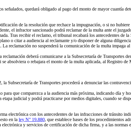
zos señalados, quedará obligado al pago del monto de mayor cuantía dete
ificación de la resolución que rechace la impugnación, o si no hubiere 
ente, el infractor sancionado podrá reclamar de la multa ante el juzgado
mada. Tras recibir el reclamo, el tribunal recabará los antecedentes de l
e plano o citar a audiencia al reclamante y/o disponer de alguna diligencia
al. La reclamación no suspenderá la comunicación de la multa impaga al
a reclamación deberá comunicarse a la Subsecretaría de Transportes dent
si se absolviera o rebajara el monto de la multa aplicada, al Registro de
 la Subsecretaría de Transportes procederá a denunciar las contravencio
lo para que comparezca a la audiencia más próxima, indicando día y hor
 la etapa judicial y podrá practicarse por medios digitales, cuando se dis
 electrónica con los antecedentes de las infracciones de tránsito indic
uesto en la
ley N° 19.880
, que establece bases de los procedimientos adm
 electrónica y servicios de certificación de dicha firma, y a las normas 