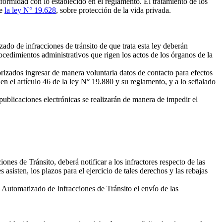
formidad con lo establecido en el reglamento. El tratamiento de los
de
la ley N° 19.628
, sobre protección de la vida privada.
do de infracciones de tránsito de que trata esta ley deberán
rocedimientos administrativos que rigen los actos de los órganos de la
orizados ingresar de manera voluntaria datos de contacto para efectos
en el artículo 46 de la ley N° 19.880 y su reglamento, y a lo señalado
ublicaciones electrónicas se realizarán de manera de impedir el
nes de Tránsito, deberá notificar a los infractores respecto de las
asisten, los plazos para el ejercicio de tales derechos y las rebajas
 Automatizado de Infracciones de Tránsito el envío de las