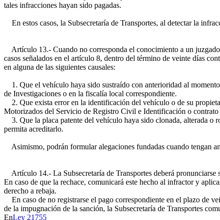
tales infracciones hayan sido pagadas.
En estos casos, la Subsecretaría de Transportes, al detectar la infra
Artículo 13.- Cuando no corresponda el conocimiento a un juzgado de p
casos señalados en el artículo 8, dentro del término de veinte días c
en alguna de las siguientes causales:
1. Que el vehículo haya sido sustraído con anterioridad al momento de
de Investigaciones o en la fiscalía local correspondiente.
2. Que exista error en la identificación del vehículo o de su propietar
Motorizados del Servicio de Registro Civil e Identificación o contrato
3. Que la placa patente del vehículo haya sido clonada, alterada o ro
permita acreditarlo.
Asimismo, podrán formular alegaciones fundadas cuando tengan antec
Artículo 14.- La Subsecretaría de Transportes deberá pronunciarse so
En caso de que la rechace, comunicará este hecho al infractor y aplicar
derecho a rebaja.
En caso de no registrarse el pago correspondiente en el plazo de veint
de la impugnación de la sanción, la Subsecretaría de Transportes comu
En
Ley 21755