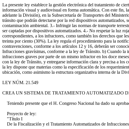
La presente ley establece la gestión electrónica del tratamiento de cie
información visual y audiovisual en forma automática. Con este fin, 
adelante la División), en la Subsecretaría de Transportes del Ministeri
tránsito que podrán detectarse por la red dispositivos automatizados, 
contaminación ambiental. 3.- Infringir las normas de transporte terres
ser captadas por dispositivos automatizados. 4.- No respetar la luz ro
correspondientes, a los infractores, como también los derechos que les 
treinta por ciento (30%). La ley regula el procedimiento para la notific
contravenciones, conforme a los artículos 12 y 16, deberán ser conocid
Infracciones gravísimas, conforme a la ley de Tránsito. b) Cuando la i
infracciones graves por parte de un mismo infractor en los doce meses
con la ley de Tránsito, y entregarse información clara y precisa a los
la ley dispone que materias como la especificación de los requerimient
ubicación, como asimismo la estructura organizativa interna de la D
LEY NÚM. 21.549
CREA UN SISTEMA DE TRATAMIENTO AUTOMATIZADO DE IN
Teniendo presente que el H. Congreso Nacional ha dado su aprobaci
Proyecto de ley:
"Título I
De la Fiscalización y el Tratamiento Automatizados de Infracciones