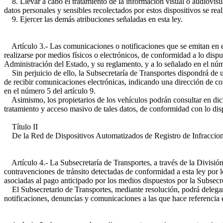
8. Llevar a cabo el tratamiento de la información visual o audiovisua
datos personales y sensibles recolectados por estos dispositivos se real
9. Ejercer las demás atribuciones señaladas en esta ley.
Artículo 3.- Las comunicaciones o notificaciones que se emitan en el 
realizarse por medios físicos o electrónicos, de conformidad a lo disp
Administración del Estado, y su reglamento, y a lo señalado en el núme
Sin perjuicio de ello, la Subsecretaría de Transportes dispondrá de u
de recibir comunicaciones electrónicas, indicando una dirección de cor
en el número 5 del artículo 9.
Asimismo, los propietarios de los vehículos podrán consultar en dicho
tratamiento y acceso masivo de tales datos, de conformidad con lo dis
Título II
De la Red de Dispositivos Automatizados de Registro de Infraccion
Artículo 4.- La Subsecretaría de Transportes, a través de la División 
contravenciones de tránsito detectadas de conformidad a esta ley por los
asociadas al pago anticipado por los medios dispuestos por la Subsecre
El Subsecretario de Transportes, mediante resolución, podrá delegar e
notificaciones, denuncias y comunicaciones a las que hace referencia e