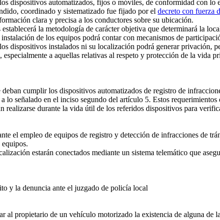
los dispositivos automatizados, fijos o móviles, de conformidad con lo e
undido, coordinado y sistematizado fue fijado por el
decreto con fuerza d
formación clara y precisa a los conductores sobre su ubicación.
ablecerá la metodología de carácter objetiva que determinará la local
a instalación de los equipos podrá contar con mecanismos de participaci
os dispositivos instalados ni su localización podrá generar privación, 
 especialmente a aquellas relativas al respeto y protección de la vida pri
 deban cumplir los dispositivos automatizados de registro de infraccion
a lo señalado en el inciso segundo del artículo 5. Estos requerimientos 
realizarse durante la vida útil de los referidos dispositivos para verific
nte el empleo de equipos de registro y detección de infracciones de trán
s equipos.
alización estarán conectados mediante un sistema telemático que asegur
to y la denuncia ante el juzgado de policía local
r al propietario de un vehículo motorizado la existencia de alguna de l