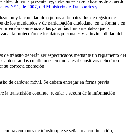
stablecido en la presente ley, deberán estar señalizadas de acuerdo
e ley Nº 1, de 2007, del Ministerio de Transportes y
ización y la cantidad de equipos automatizados de registro de
ón de los municipios y de participación ciudadana, en la forma y en
perturbación o amenaza a las garantías fundamentales que la
vada, la protección de los datos personales y la inviolabilidad del
es de tránsito deberán ser especificados mediante un reglamento del
establecerán las condiciones en que tales dispositivos deberán ser
ar su correcta operación.
sito de carácter móvil. Se deberá entregar en forma previa
e la transmisión continua, regular y segura de la información
as contravenciones de tránsito que se señalan a continuación,