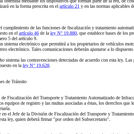
l obtenida mediante los dispositivos que forman parte de la red, de con
izará en la forma prescrita en el
artículo 21
y en las normas aplicables 
cumplimiento de las funciones de fiscalización y tratamiento automatiza
uesto en el
artículo 46
de la
ley N° 19.880
, que establece bases de los p
ro 5 del artículo 9.
n sistema electrónico que permitirá a los propietarios de vehículos mot
reo electrónico. Tales comunicaciones deberán ajustarse a lo dispuesto 
 sistema las contravenciones detectadas de acuerdo con esta ley. Las p
puesto en la
ley N° 19.628
.
es de Tránsito
de Fiscalización del Transporte y Tratamiento Automatizado de Infraccio
 equipos de registro y las multas asociadas a éstas, los derechos que les 
taría.
n el Jefe de la División de Fiscalización del Transporte y Tratamiento
sta ley, quien deberá firmar "por orden del Subsecretario".