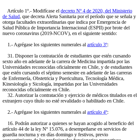
Artículo 1º.- Modifícase el
decreto Nº 4 de 2020, del Ministerio
de Salud
, que decreta Alerta Sanitaria por el período que se señala y
otorga facultades extraordinarias que indica por Emergencia de
Salud Pública de Importancia Internacional (ESPII) por brote del
nuevo coronavirus (2019-NCOV), en el siguiente sentido:
1.- Agrégase los siguientes numerales al
artículo 3º
:
31. Disponer la contratación de estudiantes que estén cursando
sexto año en adelante de la carrera de Medicina impartida por las
Universidades reconocidas oficialmente en Chile, y de estudiantes
que estén cursando el séptimo semestre en adelante de las carreras
de Enfermería, Obstetricia y Puericultura, Tecnología Médica,
Kinesiología y Sicología, impartidas por las Universidades
reconocidas oficialmente en Chile.
32. Autorizar la contratación y ejercicio de médicos titulados en el
extranjero cuyo título no esté revalidado o habilitado en Chile.
2.- Agrégase los siguientes numerales al
artículo 4º
:
16. Podrán autorizar a quienes se hayan acogido al beneficio del
artículo 44 de la ley Nº 15.076, a desempeñarse en servicios de
guardia nocturna y en días domingo y festivos, previo