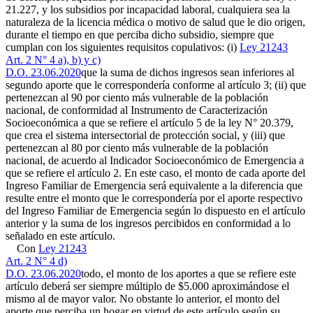
21.227, y los subsidios por incapacidad laboral, cualquiera sea la
naturaleza de la licencia médica o motivo de salud que le dio origen,
durante el tiempo en que perciba dicho subsidio, siempre que
cumplan con los siguientes requisitos copulativos: (i)
Ley 21243
Art. 2 N° 4 a), b) y c)
D.O. 23.06.2020
que la suma de dichos ingresos sean inferiores al
segundo aporte que le correspondería conforme al artículo 3; (ii) que
pertenezcan al 90 por ciento más vulnerable de la población
nacional, de conformidad al Instrumento de Caracterización
Socioeconómica a que se refiere el artículo 5 de la ley N° 20.379,
que crea el sistema intersectorial de protección social, y (iii) que
pertenezcan al 80 por ciento más vulnerable de la población
nacional, de acuerdo al Indicador Socioeconómico de Emergencia a
que se refiere el artículo 2. En este caso, el monto de cada aporte del
Ingreso Familiar de Emergencia será equivalente a la diferencia que
resulte entre el monto que le correspondería por el aporte respectivo
del Ingreso Familiar de Emergencia según lo dispuesto en el artículo
anterior y la suma de los ingresos percibidos en conformidad a lo
señalado en este artículo.
Con
Ley 21243
Art. 2 N° 4 d)
D.O. 23.06.2020
todo, el monto de los aportes a que se refiere este
artículo deberá ser siempre múltiplo de $5.000 aproximándose el
mismo al de mayor valor. No obstante lo anterior, el monto del
aporte que perciba un hogar en virtud de este artículo según su