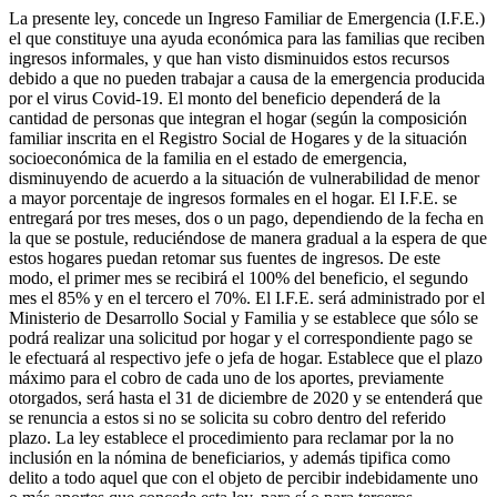
La presente ley, concede un Ingreso Familiar de Emergencia (I.F.E.)
el que constituye una ayuda económica para las familias que reciben
ingresos informales, y que han visto disminuidos estos recursos
debido a que no pueden trabajar a causa de la emergencia producida
por el virus Covid-19. El monto del beneficio dependerá de la
cantidad de personas que integran el hogar (según la composición
familiar inscrita en el Registro Social de Hogares y de la situación
socioeconómica de la familia en el estado de emergencia,
disminuyendo de acuerdo a la situación de vulnerabilidad de menor
a mayor porcentaje de ingresos formales en el hogar. El I.F.E. se
entregará por tres meses, dos o un pago, dependiendo de la fecha en
la que se postule, reduciéndose de manera gradual a la espera de que
estos hogares puedan retomar sus fuentes de ingresos. De este
modo, el primer mes se recibirá el 100% del beneficio, el segundo
mes el 85% y en el tercero el 70%. El I.F.E. será administrado por el
Ministerio de Desarrollo Social y Familia y se establece que sólo se
podrá realizar una solicitud por hogar y el correspondiente pago se
le efectuará al respectivo jefe o jefa de hogar. Establece que el plazo
máximo para el cobro de cada uno de los aportes, previamente
otorgados, será hasta el 31 de diciembre de 2020 y se entenderá que
se renuncia a estos si no se solicita su cobro dentro del referido
plazo. La ley establece el procedimiento para reclamar por la no
inclusión en la nómina de beneficiarios, y además tipifica como
delito a todo aquel que con el objeto de percibir indebidamente uno