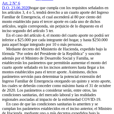
Art. 2 N° 6
D.O. 23.06.2020
hogar que cumpla con los requisitos señalados en
los artículos 3, 4 o 5, tendrá derecho a un cuarto aporte del Ingreso
Familiar de Emergencia, el cual ascenderá al 80 por ciento del
monto establecido para el tercer aporte en cada uno de dichos
artículos, según corresponda, sin perjuicio de lo dispuesto en el
inciso segundo del artículo 5 ter.
En el caso del artículo 4, el monto del cuarto aporte no podrá ser
inferior a $25.000 por cada integrante del hogar, y hasta $250.000
para aquel hogar integrado por 10 o más personas.
Mediante decreto del Ministerio de Hacienda, expedido bajo la
fórmula "Por orden del Presidente de la República" y suscrito
además por el Ministro de Desarrollo Social y Familia, se
establecerán los parámetros que permitirán aumentar el monto del
cuarto aporte señalado en los incisos anteriores hasta llegar a los
montos establecidos para el tercer aporte. Asimismo, dichos
parámetros servirán para determinar la potencial extensión del
Ingreso Familiar de Emergencia otorgando un quinto y sexto aporte,
los cuales se deberán conceder como máximo hasta el 31 de octubre
de 2020. Los parámetros a considerar serán, entre otros, las
condiciones sanitarias, del mercado laboral y las realidades
regionales asociadas al impacto de la enfermedad COVID-19.
En caso de que las condiciones sanitarias lo ameriten y se
cumplan los parámetros establecidos en el inciso anterior, el Ministro
de Hacienda, mediante uno o más decretos expedidos bajo la