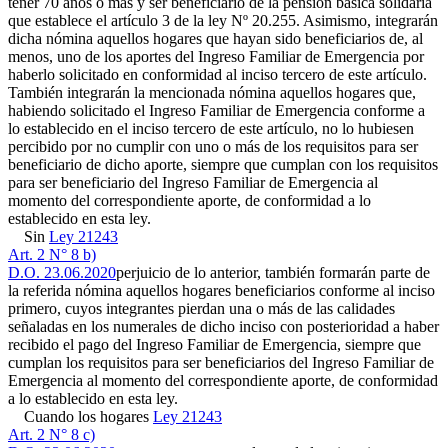
tener 70 años o más y ser beneficiario de la pensión básica solidaria
que establece el artículo 3 de la ley Nº 20.255. Asimismo, integrarán
dicha nómina aquellos hogares que hayan sido beneficiarios de, al
menos, uno de los aportes del Ingreso Familiar de Emergencia por
haberlo solicitado en conformidad al inciso tercero de este artículo.
También integrarán la mencionada nómina aquellos hogares que,
habiendo solicitado el Ingreso Familiar de Emergencia conforme a
lo establecido en el inciso tercero de este artículo, no lo hubiesen
percibido por no cumplir con uno o más de los requisitos para ser
beneficiario de dicho aporte, siempre que cumplan con los requisitos
para ser beneficiario del Ingreso Familiar de Emergencia al
momento del correspondiente aporte, de conformidad a lo
establecido en esta ley.
Sin
Ley 21243
Art. 2 N° 8 b)
D.O. 23.06.2020
perjuicio de lo anterior, también formarán parte de
la referida nómina aquellos hogares beneficiarios conforme al inciso
primero, cuyos integrantes pierdan una o más de las calidades
señaladas en los numerales de dicho inciso con posterioridad a haber
recibido el pago del Ingreso Familiar de Emergencia, siempre que
cumplan los requisitos para ser beneficiarios del Ingreso Familiar de
Emergencia al momento del correspondiente aporte, de conformidad
a lo establecido en esta ley.
Cuando los hogares
Ley 21243
Art. 2 N° 8 c)