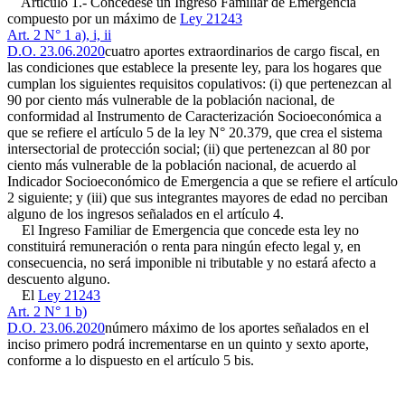
Artículo 1.- Concédese un Ingreso Familiar de Emergencia
compuesto por un máximo de
Ley 21243
Art. 2 N° 1 a), i, ii
D.O. 23.06.2020
cuatro aportes extraordinarios de cargo fiscal, en
las condiciones que establece la presente ley, para los hogares que
cumplan los siguientes requisitos copulativos: (i) que pertenezcan al
90 por ciento más vulnerable de la población nacional, de
conformidad al Instrumento de Caracterización Socioeconómica a
que se refiere el artículo 5 de la ley N° 20.379, que crea el sistema
intersectorial de protección social; (ii) que pertenezcan al 80 por
ciento más vulnerable de la población nacional, de acuerdo al
Indicador Socioeconómico de Emergencia a que se refiere el artículo
2 siguiente; y (iii) que sus integrantes mayores de edad no perciban
alguno de los ingresos señalados en el artículo 4.
El Ingreso Familiar de Emergencia que concede esta ley no
constituirá remuneración o renta para ningún efecto legal y, en
consecuencia, no será imponible ni tributable y no estará afecto a
descuento alguno.
El
Ley 21243
Art. 2 N° 1 b)
D.O. 23.06.2020
número máximo de los aportes señalados en el
inciso primero podrá incrementarse en un quinto y sexto aporte,
conforme a lo dispuesto en el artículo 5 bis.