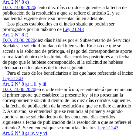
Art. 2 N° 8 e)
D.O. 23.06.2020
ciento diez días corridos siguientes a la fecha de
publicación de la resolución a que se refiere el artículo 2, y se
mantendrá vigente desde su presentación en adelante.
Los plazos establecidos en el inciso siguiente podrán ser
prorrogados por un máximo de
Ley 21243
Art. 2 N° 8 f)
D.O. 23.06.2020
diez días hábiles por el Subsecretario de Servicios
Sociales, a solicitud fundada del interesado. En caso de que se
acceda a la solicitud de prórroga, el pago del correspondiente aporte
se realizará dentro de los treinta días corridos posteriores a la fecha
de pago que le hubiese correspondido, si la solicitud se hubiese
efectuado en los plazos del inciso siguiente.
Para el caso de los beneficiarios a los que hace referencia el inciso
Ley 21243
Art. 2 N° 8 g) i, ii, y iii
D.O. 23.06.2020
tercero de este artículo, se entenderá que renuncian
al primer aporte que establece la presente ley, si no presentan la
correspondiente solicitud dentro de los diez días corridos siguientes
a la fecha de publicación de la resolución a que se refiere el artículo
2. Asimismo, se entenderá que se renuncia al primer y segundo
aporte si no se solicita dentro de los cincuenta días corridos
siguientes a fecha de publicación de la resolución a que se refiere el
artículo 2. Se entenderá que se renuncia a los tres
Ley 21243
Art. 2 N° 8 g) iv, v y vi