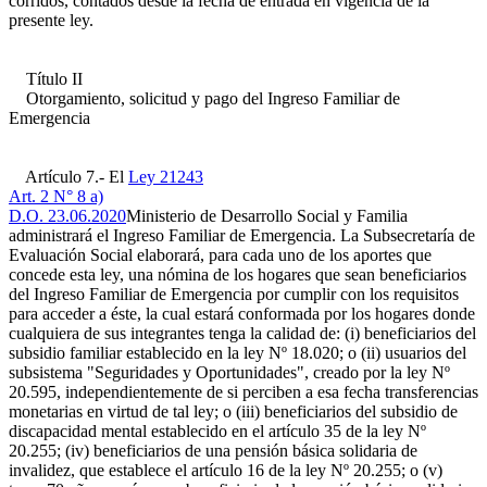
corridos, contados desde la fecha de entrada en vigencia de la
presente ley.
Título II
Otorgamiento, solicitud y pago del Ingreso Familiar de
Emergencia
Artículo 7.- El
Ley 21243
Art. 2 N° 8 a)
D.O. 23.06.2020
Ministerio de Desarrollo Social y Familia
administrará el Ingreso Familiar de Emergencia. La Subsecretaría de
Evaluación Social elaborará, para cada uno de los aportes que
concede esta ley, una nómina de los hogares que sean beneficiarios
del Ingreso Familiar de Emergencia por cumplir con los requisitos
para acceder a éste, la cual estará conformada por los hogares donde
cualquiera de sus integrantes tenga la calidad de: (i) beneficiarios del
subsidio familiar establecido en la ley Nº 18.020; o (ii) usuarios del
subsistema "Seguridades y Oportunidades", creado por la ley Nº
20.595, independientemente de si perciben a esa fecha transferencias
monetarias en virtud de tal ley; o (iii) beneficiarios del subsidio de
discapacidad mental establecido en el artículo 35 de la ley Nº
20.255; (iv) beneficiarios de una pensión básica solidaria de
invalidez, que establece el artículo 16 de la ley Nº 20.255; o (v)