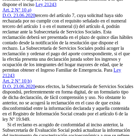
dispone el inciso
Ley 21243
Art. 2 N° 10 a)
D.O. 23.06.2020
tercero del artículo 7, cuya solicitud haya sido
rechazada por no cumplir con el requisito señalado en el numeral
tercero del artículo 1 o en el numeral (i) del artículo 4, podrán
reclamar ante la Subsecretaría de Servicios Sociales. Esta
reclamación deberá ser presentada en el plazo de quince días hábiles
contado desde la notificación de la resolución que dispone el
rechazo. La Subsecretaría de Servicios Sociales podrá acoger la
reclamación y ordenar el pago del aporte correspondiente, si el que
la efectúa presenta una declaración jurada sobre los ingresos y
ocupación de los integrantes del hogar mayores de edad, que le
permitan obtener el Ingreso Familiar de Emergencia. Para
Ley
21243
Art. 2 N° 10 b)
D.O. 23.06.2020
estos efectos, la Subsecretaría de Servicios Sociales
dispondrá, preferentemente en forma digital, de un formulario tipo
de dicha declaración, de fácil comprensión y uso. No obstante lo
anterior, no se acogerá la reclamación en el caso de que exista
disconformidad entre la información declarada y aquella contenida
en el Registro de Información Social creado por el artículo 6 de la
ley Nº 19.949.
Si el reclamo es acogido de conformidad al inciso anterior, la
Subsecretaría de Evaluación Social podrá actualizar la información
del instrumento de caracterización socioeconómica a que se refiere