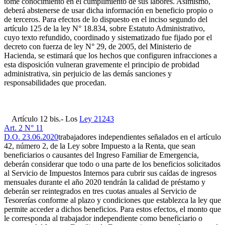
tome conocimiento en el cumplimiento de sus labores. Asimismo,
deberá abstenerse de usar dicha información en beneficio propio o
de terceros. Para efectos de lo dispuesto en el inciso segundo del
artículo 125 de la ley N° 18.834, sobre Estatuto Administrativo,
cuyo texto refundido, coordinado y sistematizado fue fijado por el
decreto con fuerza de ley N° 29, de 2005, del Ministerio de
Hacienda, se estimará que los hechos que configuren infracciones a
esta disposición vulneran gravemente el principio de probidad
administrativa, sin perjuicio de las demás sanciones y
responsabilidades que procedan.
Artículo 12 bis.- Los
Ley 21243
Art. 2 N° 11
D.O. 23.06.2020
trabajadores independientes señalados en el artículo
42, número 2, de la Ley sobre Impuesto a la Renta, que sean
beneficiarios o causantes del Ingreso Familiar de Emergencia,
deberán considerar que todo o una parte de los beneficios solicitados
al Servicio de Impuestos Internos para cubrir sus caídas de ingresos
mensuales durante el año 2020 tendrán la calidad de préstamo y
deberán ser reintegrados en tres cuotas anuales al Servicio de
Tesorerías conforme al plazo y condiciones que establezca la ley que
permite acceder a dichos beneficios. Para estos efectos, el monto que
le corresponda al trabajador independiente como beneficiario o