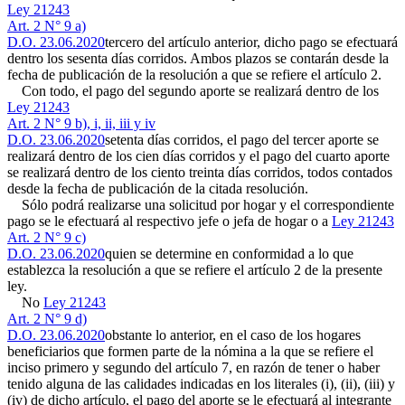
Ley 21243
Art. 2 N° 9 a)
D.O. 23.06.2020
tercero del artículo anterior, dicho pago se efectuará
dentro los sesenta días corridos. Ambos plazos se contarán desde la
fecha de publicación de la resolución a que se refiere el artículo 2.
Con todo, el pago del segundo aporte se realizará dentro de los
Ley 21243
Art. 2 N° 9 b), i, ii, iii y iv
D.O. 23.06.2020
setenta días corridos, el pago del tercer aporte se
realizará dentro de los cien días corridos y el pago del cuarto aporte
se realizará dentro de los ciento treinta días corridos, todos contados
desde la fecha de publicación de la citada resolución.
Sólo podrá realizarse una solicitud por hogar y el correspondiente
pago se le efectuará al respectivo jefe o jefa de hogar o a
Ley 21243
Art. 2 N° 9 c)
D.O. 23.06.2020
quien se determine en conformidad a lo que
establezca la resolución a que se refiere el artículo 2 de la presente
ley.
No
Ley 21243
Art. 2 N° 9 d)
D.O. 23.06.2020
obstante lo anterior, en el caso de los hogares
beneficiarios que formen parte de la nómina a la que se refiere el
inciso primero y segundo del artículo 7, en razón de tener o haber
tenido alguna de las calidades indicadas en los literales (i), (ii), (iii) y
(iv) de dicho artículo, el pago del aporte se le efectuará al integrante