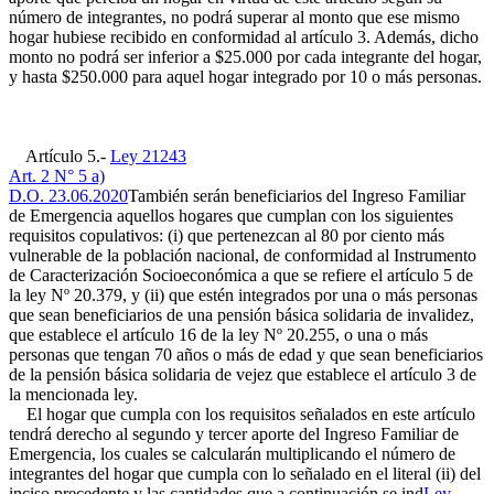
número de integrantes, no podrá superar al monto que ese mismo
hogar hubiese recibido en conformidad al artículo 3. Además, dicho
monto no podrá ser inferior a $25.000 por cada integrante del hogar,
y hasta $250.000 para aquel hogar integrado por 10 o más personas.
Artículo 5.-
Ley 21243
Art. 2 N° 5 a)
D.O. 23.06.2020
También serán beneficiarios del Ingreso Familiar
de Emergencia aquellos hogares que cumplan con los siguientes
requisitos copulativos: (i) que pertenezcan al 80 por ciento más
vulnerable de la población nacional, de conformidad al Instrumento
de Caracterización Socioeconómica a que se refiere el artículo 5 de
la ley Nº 20.379, y (ii) que estén integrados por una o más personas
que sean beneficiarios de una pensión básica solidaria de invalidez,
que establece el artículo 16 de la ley Nº 20.255, o una o más
personas que tengan 70 años o más de edad y que sean beneficiarios
de la pensión básica solidaria de vejez que establece el artículo 3 de
la mencionada ley.
El hogar que cumpla con los requisitos señalados en este artículo
tendrá derecho al segundo y tercer aporte del Ingreso Familiar de
Emergencia, los cuales se calcularán multiplicando el número de
integrantes del hogar que cumpla con lo señalado en el literal (ii) del
inciso precedente y las cantidades que a continuación se ind
Ley