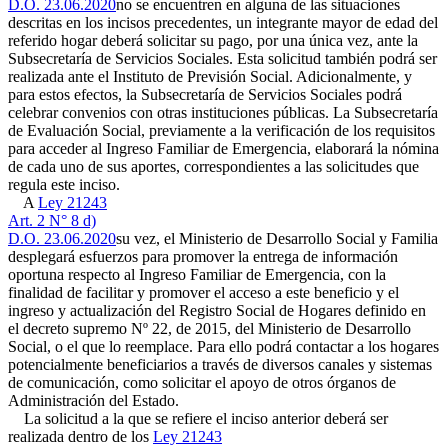
D.O. 23.06.2020
no se encuentren en alguna de las situaciones
descritas en los incisos precedentes, un integrante mayor de edad del
referido hogar deberá solicitar su pago, por una única vez, ante la
Subsecretaría de Servicios Sociales. Esta solicitud también podrá ser
realizada ante el Instituto de Previsión Social. Adicionalmente, y
para estos efectos, la Subsecretaría de Servicios Sociales podrá
celebrar convenios con otras instituciones públicas. La Subsecretaría
de Evaluación Social, previamente a la verificación de los requisitos
para acceder al Ingreso Familiar de Emergencia, elaborará la nómina
de cada uno de sus aportes, correspondientes a las solicitudes que
regula este inciso.
A
Ley 21243
Art. 2 N° 8 d)
D.O. 23.06.2020
su vez, el Ministerio de Desarrollo Social y Familia
desplegará esfuerzos para promover la entrega de información
oportuna respecto al Ingreso Familiar de Emergencia, con la
finalidad de facilitar y promover el acceso a este beneficio y el
ingreso y actualización del Registro Social de Hogares definido en
el decreto supremo Nº 22, de 2015, del Ministerio de Desarrollo
Social, o el que lo reemplace. Para ello podrá contactar a los hogares
potencialmente beneficiarios a través de diversos canales y sistemas
de comunicación, como solicitar el apoyo de otros órganos de
Administración del Estado.
La solicitud a la que se refiere el inciso anterior deberá ser
realizada dentro de los
Ley 21243