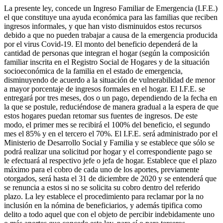
La presente ley, concede un Ingreso Familiar de Emergencia (I.F.E.)
el que constituye una ayuda económica para las familias que reciben
ingresos informales, y que han visto disminuidos estos recursos
debido a que no pueden trabajar a causa de la emergencia producida
por el virus Covid-19. El monto del beneficio dependerá de la
cantidad de personas que integran el hogar (según la composición
familiar inscrita en el Registro Social de Hogares y de la situación
socioeconómica de la familia en el estado de emergencia,
disminuyendo de acuerdo a la situación de vulnerabilidad de menor
a mayor porcentaje de ingresos formales en el hogar. El I.F.E. se
entregará por tres meses, dos o un pago, dependiendo de la fecha en
la que se postule, reduciéndose de manera gradual a la espera de que
estos hogares puedan retomar sus fuentes de ingresos. De este
modo, el primer mes se recibirá el 100% del beneficio, el segundo
mes el 85% y en el tercero el 70%. El I.F.E. será administrado por el
Ministerio de Desarrollo Social y Familia y se establece que sólo se
podrá realizar una solicitud por hogar y el correspondiente pago se
le efectuará al respectivo jefe o jefa de hogar. Establece que el plazo
máximo para el cobro de cada uno de los aportes, previamente
otorgados, será hasta el 31 de diciembre de 2020 y se entenderá que
se renuncia a estos si no se solicita su cobro dentro del referido
plazo. La ley establece el procedimiento para reclamar por la no
inclusión en la nómina de beneficiarios, y además tipifica como
delito a todo aquel que con el objeto de percibir indebidamente uno