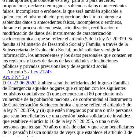
o más aportes que concede esta ley, para sí o para terceros,
proporcione, declare o entregue a sabiendas datos o antecedentes
falsos, incompletos o erróneos, la que será también aplicable a
quien, con el mismo objeto, proporcione, declare o entregue a
sabiendas datos o antecedentes falsos, incompletos o erróneos,
durante el proceso de encuesta, actualización, rectificación o
modificación de datos del instrumento de caracterización
socioeconómica a que se refiere el artículo 5 de la ley Nº 20.379. Se
faculta al Ministerio de Desarrollo Social y Familia, a través de la
Subsecretaría de Evaluación Social, podrá solicitar y exigir la
información, los antecedentes y los datos personales que consten en
los registros y bases de datos de las entidades e instituciones
públicas y privadas previsionales y de seguridad social.
Artículo 5.-
Ley 21243
Art. 2 N° 5 a)
D.O. 23.06.2020
También serán beneficiarios del Ingreso Familiar
de Emergencia aquellos hogares que cumplan con los siguientes
requisitos copulativos: (i) que pertenezcan al 80 por ciento más
vulnerable de la población nacional, de conformidad al Instrumento
de Caracterización Socioeconómica a que se refiere el artículo 5 de
la ley Nº 20.379, y (ii) que estén integrados por una o más personas
que sean beneficiarios de una pensión básica solidaria de invalidez,
que establece el artículo 16 de la ley Nº 20.255, o una o más
personas que tengan 70 años o más de edad y que sean beneficiarios
de la pensión básica solidaria de vejez que establece el artículo 3 de