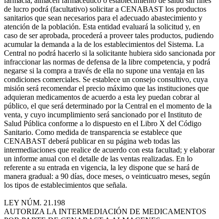
farmacia, almacén farmacéutico o establecimiento de salud sin fines
de lucro podrá (facultativo) solicitar a CENABAST los productos
sanitarios que sean necesarios para el adecuado abastecimiento y
atención de la población. Esta entidad evaluará la solicitud y, en
caso de ser aprobada, procederá a proveer tales productos, pudiendo
acumular la demanda a la de los establecimientos del Sistema. La
Central no podrá hacerlo si la solicitante hubiera sido sancionada por
infraccionar las normas de defensa de la libre competencia, y podrá
negarse si la compra a través de ella no supone una ventaja en las
condiciones comerciales. Se establece un consejo consultivo, cuya
misión será recomendar el precio máximo que las instituciones que
adquieran medicamentos de acuerdo a esta ley puedan cobrar al
público, el que será determinado por la Central en el momento de la
venta, y cuyo incumplimiento será sancionado por el Instituto de
Salud Pública conforme a lo dispuesto en el Libro X del Código
Sanitario. Como medida de transparencia se establece que
CENABAST deberá publicar en su página web todas las
intermediaciones que realice de acuerdo con esta facultad; y elaborar
un informe anual con el detalle de las ventas realizadas. En lo
referente a su entrada en vigencia, la ley dispone que se hará de
manera gradual: a 90 días, doce meses, o veinticuatro meses, según
los tipos de establecimientos que señala.
LEY NÚM. 21.198
AUTORIZA LA INTERMEDIACIÓN DE MEDICAMENTOS