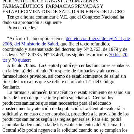
POR PARTE DE CENABAST A ALMACENES
FARMACÉUTICOS, FARMACIAS PRIVADAS Y
ESTABLECIMIENTOS DE SALUD SIN FINES DE LUCRO
Tengo a honra comunicar a V.E. que el Congreso Nacional ha
dado su aprobación al siguiente
Proyecto de ley:
"Artículo 1.- Incorpórase en el
decreto con fuerza de ley Nº 1, de
2005, del Ministerio de Salud
, que fija el texto refundido,
coordinado y sistematizado del decreto ley Nº 2.763, de 1979 y de
las leyes Nº 18.933 y Nº 18.469, los siguientes artículos
70 bis
,
70
ter
y
70 quáter
:
Artículo 70 bis.- La Central podrá ejercer las funciones señaladas
en la letra a) del artículo 70 respecto de farmacias y almacenes
farmacéuticos privados, así como de establecimientos de salud sin
fines de lucro a los que se refiere el artículo 121 del Código
Sanitario.
La farmacia, almacén farmacéutico o establecimiento de salud sin
fines de lucro de que se trate podrá solicitar a la Central los
productos sanitarios que sean necesarios para el adecuado
abastecimiento y atención de la población. La Central evaluará la
solicitud y, en caso de ser aprobada, procederá a la provisión de los
productos sanitarios según las reglas generales. Para ello, podrá
acumular la demanda a la de los establecimientos del Sistema. La
Central sólo podrá negarse a la solicitud cuando no se cumplan los