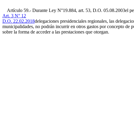
Artículo 59.- Durante
Ley N°19.884, art. 53, D.O. 05.08.2003
el p
Art. 3 N° 12
D.O. 22.02.2018
delegaciones presidenciales regionales, las delegacio
municipalidades, no podrán incurrir en otros gastos por concepto de p
sobre la forma de acceder a las prestaciones que otorgan.