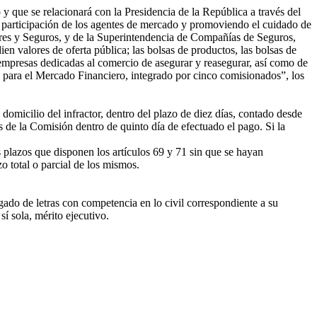
y que se relacionará con la Presidencia de la República a través del
la participación de los agentes de mercado y promoviendo el cuidado de
lores y Seguros, y de la Superintendencia de Compañías de Seguros,
n valores de oferta pública; las bolsas de productos, las bolsas de
as empresas dedicadas al comercio de asegurar y reasegurar, así como de
n para el Mercado Financiero, integrado por cinco comisionados”, los
omicilio del infractor, dentro del plazo de diez días, contado desde
 de la Comisión dentro de quinto día de efectuado el pago. Si la
s plazos que disponen los artículos 69 y 71 sin que se hayan
o total o parcial de los mismos.
gado de letras con competencia en lo civil correspondiente a su
í sola, mérito ejecutivo.