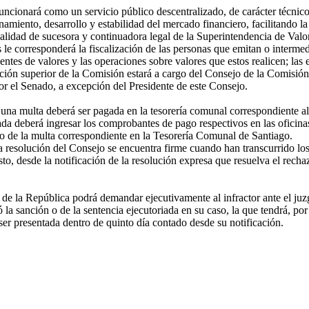
ncionará como un servicio público descentralizado, de carácter técnico 
onamiento, desarrollo y estabilidad del mercado financiero, facilitando 
a calidad de sucesora y continuadora legal de la Superintendencia de Va
corresponderá la fiscalización de las personas que emitan o intermedie
agentes de valores y las operaciones sobre valores que estos realicen; l
ección superior de la Comisión estará a cargo del Consejo de la Comisió
or el Senado, a excepción del Presidente de este Consejo.
na multa deberá ser pagada en la tesorería comunal correspondiente al d
da deberá ingresar los comprobantes de pago respectivos en las oficinas
go de la multa correspondiente en la Tesorería Comunal de Santiago.
la resolución del Consejo se encuentra firme cuando han transcurrido lo
to, desde la notificación de la resolución expresa que resuelva el rechaz
l de la República podrá demandar ejecutivamente al infractor ante el juz
a sanción o de la sentencia ejecutoriada en su caso, la que tendrá, por s
ser presentada dentro de quinto día contado desde su notificación.