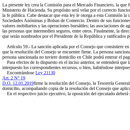
La presente ley crea la Comisión para el Mercado Financiero, la que fu
Ministerio de Hacienda. Su propósito será velar por el correcto funci
la fe pública. Cabe destacar que esta ley le otorga a esta Comisión l
Sociedades Anónimas y Bolsas de Comercio. Dentro de sus funciones le 
valores mobiliarios y las operaciones bursátiles; las asociaciones de 
las personas que intermedien seguros, entre otros. Finalmente, la dir
que serán nombrados por el Presidente de la República y ratificados p
Artículo 59.- La sanción aplicada por el Consejo que consistiere en u
que la resolución del Consejo se encuentre firme. La persona sanciona
persona sancionada no tuviere domicilio en Chile podrá enterar el pa
Para efectos de lo dispuesto en el inciso anterior, se entenderá que 
interpuesto los correspondientes recursos, o bien, habiéndose interpues
Encontrándose
Ley 21130
Art. 2 N° 19
D.O. 12.01.2019
firme la resolución del Consejo, la Tesorería Genera
domicilio, acompañando copia de la resolución del Consejo que aplicó l
En el respectivo juicio ejecutivo, la oposición del ejecutado deberá 