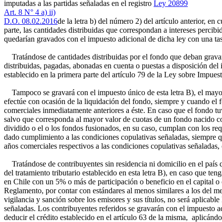
imputadas a las partidas señaladas en el registro
Ley 20899
Art. 8 N° 4 a) ii)
D.O. 08.02.2016
de la letra b) del número 2) del artículo anterior, en
parte, las cantidades distribuidas que correspondan a intereses percibi
quedarían gravados con el impuesto adicional de dicha ley con una tas
Tratándose de cantidades distribuidas por el fondo que deban gravars
distribuidas, pagadas, abonadas en cuenta o puestas a disposición del 
establecido en la primera parte del artículo 79 de la Ley sobre Impuest
Tampoco se gravará con el impuesto único de esta letra B), el mayor v
efectúe con ocasión de la liquidación del fondo, siempre y cuando el 
comerciales inmediatamente anteriores a éste. En caso que el fondo tuv
salvo que corresponda al mayor valor de cuotas de un fondo nacido co
dividido o el o los fondos fusionados, en su caso, cumplan con los req
dado cumplimiento a las condiciones copulativas señaladas, siempre q
años comerciales respectivos a las condiciones copulativas señaladas, el
Tratándose de contribuyentes sin residencia ni domicilio en el país q
del tratamiento tributario establecido en esta letra B), en caso que teng
en Chile con un 5% o más de participación o beneficio en el capital o
Reglamento, por contar con estándares al menos similares a los del mer
vigilancia y sanción sobre los emisores y sus títulos, no será aplicabl
señaladas. Los contribuyentes referidos se gravarán con el impuesto a
deducir el crédito establecido en el artículo 63 de la misma, aplicánd