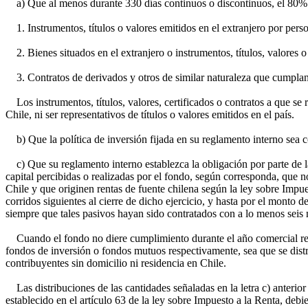
a) Que al menos durante 330 días continuos o discontinuos, el 80% o 
1. Instrumentos, títulos o valores emitidos en el extranjero por person
2. Bienes situados en el extranjero o instrumentos, títulos, valores o 
3. Contratos de derivados y otros de similar naturaleza que cumplan 
Los instrumentos, títulos, valores, certificados o contratos a que se 
Chile, ni ser representativos de títulos o valores emitidos en el país.
b) Que la política de inversión fijada en su reglamento interno sea co
c) Que su reglamento interno establezca la obligación por parte de la ad
capital percibidas o realizadas por el fondo, según corresponda, que n
Chile y que originen rentas de fuente chilena según la ley sobre Impues
corridos siguientes al cierre de dicho ejercicio, y hasta por el monto
siempre que tales pasivos hayan sido contratados con a lo menos seis 
Cuando el fondo no diere cumplimiento durante el año comercial respec
fondos de inversión o fondos mutuos respectivamente, sea que se distrib
contribuyentes sin domicilio ni residencia en Chile.
Las distribuciones de las cantidades señaladas en la letra c) anterior
establecido en el artículo 63 de la ley sobre Impuesto a la Renta, debie