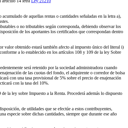
 artículo 14 letra
Ley 21210
o acumulado de aquellas rentas o cantidades señaladas en la letra a),
ustes.
ributables o no tributables según corresponda, debiendo observar los
disposición de los aportantes los certificados que correspondan dentro
 valor obtenido estará también afecto al impuesto único del literal i)
 conforme a lo establecido en los artículos 108 y 109 de la ley Sobre
cedentemente será retenido por la sociedad administradora cuando
enajenación de las cuotas del fondo, el adquirente o corredor de bolsa
icará con una tasa provisional de 5% sobre el precio de enajenación
cticará con la tasa del 10%.
9 de la ley sobre Impuesto a la Renta. Procederá además lo dispuesto
disposición, de utilidades que se efectúe a estos contribuyentes,
guna especie sobre dichas cantidades, siempre que durante ese año