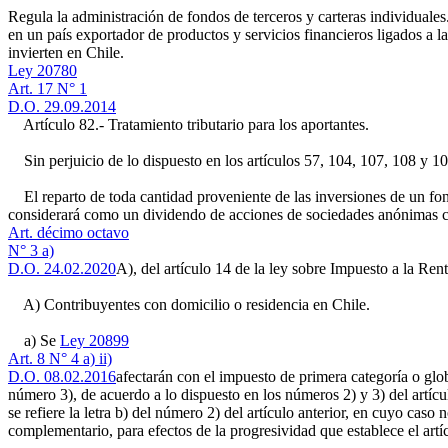
Regula la administración de fondos de terceros y carteras individuales
en un país exportador de productos y servicios financieros ligados a l
invierten en Chile.
Ley 20780
Art. 17 N° 1
D.O. 29.09.2014
Artículo 82.- Tratamiento tributario para los aportantes.
Sin perjuicio de lo dispuesto en los artículos 57, 104, 107, 108 y 10
El reparto de toda cantidad proveniente de las inversiones de un fond
considerará como un dividendo de acciones de sociedades anónimas cons
Art. décimo octavo
N° 3 a)
D.O. 24.02.2020
A), del artículo 14 de la ley sobre Impuesto a la Rent
A) Contribuyentes con domicilio o residencia en Chile.
a) Se
Ley 20899
Art. 8 N° 4 a) ii)
D.O. 08.02.2016
afectarán con el impuesto de primera categoría o glob
número 3), de acuerdo a lo dispuesto en los números 2) y 3) del artícul
se refiere la letra b) del número 2) del artículo anterior, en cuyo ca
complementario, para efectos de la progresividad que establece el artí