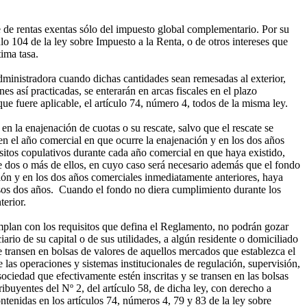
ate de rentas exentas sólo del impuesto global complementario. Por su
ulo 104 de la ley sobre Impuesto a la Renta, o de otros intereses que
tima tasa.
dministradora cuando dichas cantidades sean remesadas al exterior,
 así practicadas, se enterarán en arcas fiscales en el plazo
que fuere aplicable, el artículo 74, número 4, todos de la misma ley.
n la enajenación de cuotas o su rescate, salvo que el rescate se
en el año comercial en que ocurre la enajenación y en los dos años
isitos copulativos durante cada año comercial en que haya existido,
e dos o más de ellos, en cuyo caso será necesario además que el fondo
ción y en los dos años comerciales inmediatamente anteriores, haya
esos dos años. Cuando el fondo no diera cumplimiento durante los
terior.
umplan con los requisitos que defina el Reglamento, no podrán gozar
ciario de su capital o de sus utilidades, a algún residente o domiciliado
e transen en bolsas de valores de aquellos mercados que establezca el
 las operaciones y sistemas institucionales de regulación, supervisión,
sociedad que efectivamente estén inscritas y se transen en las bolsas
buyentes del Nº 2, del artículo 58, de dicha ley, con derecho a
ntenidas en los artículos 74, números 4, 79 y 83 de la ley sobre