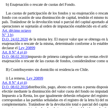
b) Enajenación o rescate de cuotas del Fondo.
Las cuotas de participación de los fondos y su enajenación o rescate,
fondo con ocasión de una disminución de capital, tendrán el mismo tra
país. Tratándose de la devolución total o parcial del capital aportado
operaciones se sujetarán al orden de imputación establecido en el artíc
Art. décimo octavo
N° 3 b)
D.O. 24.02.2020
de la misma ley. El mayor valor que se obtenga en la 
enajenación o rescate de la misma, determinado conforme a lo estable
declarar el
Ley 20899
Art. 8 N° 4 a) ii)
D.O. 08.02.2016
impuesto de primera categoría sobre sus rentas efect
enajenación o rescate de las cuotas de fondos, considerándose como un
B) Contribuyentes sin domicilio ni residencia en Chile.
i) La remesa,
Ley 20899
Art. 8 N° 4 a) ii)
D.O. 08.02.2016
distribución, pago, abono en cuenta o puesta disposic
efectúe mediante la disminución del valor cuota del fondo no imputada a
Impuesto a la Renta, los que igualmente deberán rebajarse del registro 
correspondan a las partidas señaladas en el registro de la letra b) del 
complementario. Tratándose de la devolución total o parcial del capital