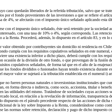
 cuyo caso quedarán liberados de la referida tributación, salvo que se tr
dos por el fondo provenientes de las inversiones a que se refiere el artíc
a de 4%, se afectarán con el impuesto único señalado aplicando esta úl
e con el impuesto único señalado, éste será retenido por la sociedad a
interesado, con una tasa de 10% o 4%, según corresponda. Las retenciones
o a la Renta. Procederá, además, lo dispuesto en el artículo 83, y en lo 
alor obtenido por contribuyentes sin domicilio ni residencia en Chile e
fondo cumpla con los requisitos copulativos señalados en este numeral, 
iere una existencia inferior a dicho plazo, deberá cumplir con los requ
n ocasión de la división de otro fondo, o que provengan de la fusión d
uisitos copulativos señalados, de forma tal que en el año de la enajena
ue los fondos divididos o fusionados hayan tenido existencia durante 
 mayor valor se sujetará a la tributación establecida en el numeral i) an
ue no fueren personas naturales o inversionistas institucionales que c
an, en forma directa o indirecta, como socio, accionista, titular o benefi
 en las utilidades del mismo. Tratándose de sociedades cuyas acciones s
cado local, en relación a la revelación de información, transparencia de
e lo dispuesto en el párrafo precedente respecto de las acciones de dicha 
dicional de la ley sobre Impuesto a la Renta, considerándose como contri
ose las normas sobre retención, declaración y pago de dicho impuesto co