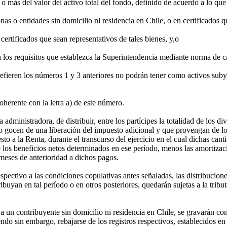
más del valor del activo total del fondo, definido de acuerdo a lo que
as o entidades sin domicilio ni residencia en Chile, o en certificados qu
certificados que sean representativos de tales bienes, y,o
los requisitos que establezca la Superintendencia mediante norma de ca
refieren los números 1 y 3 anteriores no podrán tener como activos subya
herente con la letra a) de este número.
ministradora, de distribuir, entre los partícipes la totalidad de los div
o gocen de una liberación del impuesto adicional y que provengan de los 
to a la Renta, durante el transcurso del ejercicio en el cual dichas cant
 de los beneficios netos determinados en ese período, menos las amortiz
meses de anterioridad a dichos pagos.
tivo a las condiciones copulativas antes señaladas, las distribuciones
uyan en tal período o en otros posteriores, quedarán sujetas a la tribut
 a un contribuyente sin domicilio ni residencia en Chile, se gravarán co
ndo sin embargo, rebajarse de los registros respectivos, establecidos en 