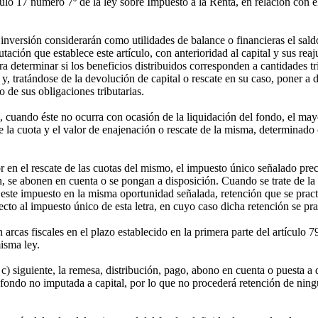
ulo 17 número 7º de la ley sobre Impuesto a la Renta, en relación con el
 inversión considerarán como utilidades de balance o financieras el sald
tación que establece este artículo, con anterioridad al capital y sus reaj
a determinar si los beneficios distribuidos corresponden a cantidades t
y, tratándose de la devolución de capital o rescate en su caso, poner a 
 de sus obligaciones tributarias.
 cuando éste no ocurra con ocasión de la liquidación del fondo, el mayor
de la cuota y el valor de enajenación o rescate de la misma, determinado
 en el rescate de las cuotas del mismo, el impuesto único señalado pre
n, se abonen en cuenta o se pongan a disposición. Cuando se trate de la 
 este impuesto en la misma oportunidad señalada, retención que se pract
cto al impuesto único de esta letra, en cuyo caso dicha retención se pra
rcas fiscales en el plazo establecido en la primera parte del artículo 7
misma ley.
a c) siguiente, la remesa, distribución, pago, abono en cuenta o puesta a 
l fondo no imputada a capital, por lo que no procederá retención de nin