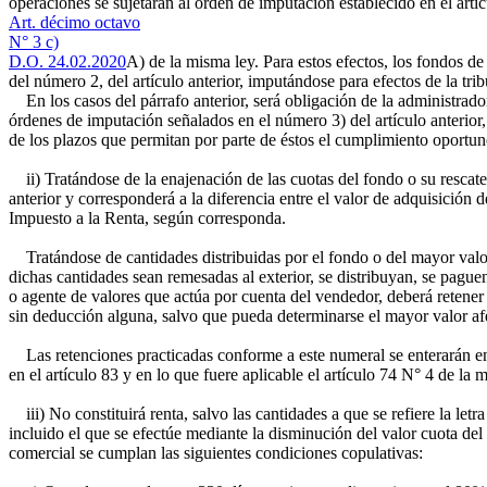
operaciones se sujetarán al orden de imputación establecido en el artíc
Art. décimo octavo
N° 3 c)
D.O. 24.02.2020
A) de la misma ley. Para estos efectos, los fondos de
del número 2, del artículo anterior, imputándose para efectos de la tribu
En los casos del párrafo anterior, será obligación de la administrador
órdenes de imputación señalados en el número 3) del artículo anterior, 
de los plazos que permitan por parte de éstos el cumplimiento oportuno
ii) Tratándose de la enajenación de las cuotas del fondo o su rescate,
anterior y corresponderá a la diferencia entre el valor de adquisición 
Impuesto a la Renta, según corresponda.
Tratándose de cantidades distribuidas por el fondo o del mayor valor
dichas cantidades sean remesadas al exterior, se distribuyan, se pague
o agente de valores que actúa por cuenta del vendedor, deberá retener
sin deducción alguna, salvo que pueda determinarse el mayor valor afe
Las retenciones practicadas conforme a este numeral se enterarán en a
en el artículo 83 y en lo que fuere aplicable el artículo 74 N° 4 de la 
iii) No constituirá renta, salvo las cantidades a que se refiere la letr
incluido el que se efectúe mediante la disminución del valor cuota de
comercial se cumplan las siguientes condiciones copulativas: