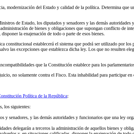
cia, modernización del Estado y calidad de la política. Determina que un
Ministros de Estado, los diputados y senadores y las demás autoridades y
la administración de bienes y obligaciones que supongan conflicto de int
, disponer la enajenación de todo o parte de esos bienes.
a constitucional establecerá el sistema que podrá ser utilizado por los
 salvo las excepciones que establezca dicha ley. Los que no resulten eleg
 incompatibilidades que la Constitución establece para los parlamentario
uicio, no solamente contra el Fisco. Esta inhabilidad para participar en 
onstitución Política de la República
:
, los siguientes:
s y senadores, y las demás autoridades y funcionarios que una ley orgán
ades delegarán a terceros la administración de aquellos bienes y obliga
lverlos y, en situaciones calificadas, disponer la enajenación de todo o