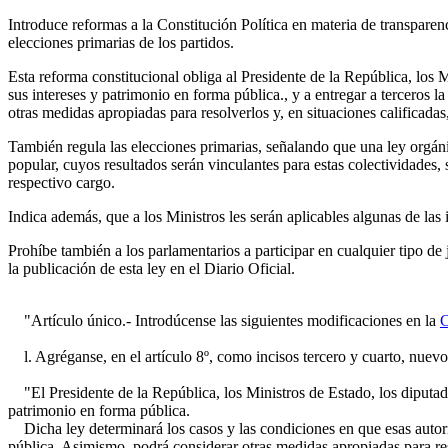
Introduce reformas a la Constitución Política en materia de transparen
elecciones primarias de los partidos.
Esta reforma constitucional obliga al Presidente de la República, los 
sus intereses y patrimonio en forma pública., y a entregar a terceros 
otras medidas apropiadas para resolverlos y, en situaciones calificadas
También regula las elecciones primarias, señalando que una ley orgánic
popular, cuyos resultados serán vinculantes para estas colectividades,
respectivo cargo.
Indica además, que a los Ministros les serán aplicables algunas de las
Prohíbe también a los parlamentarios a participar en cualquier tipo de j
la publicación de esta ley en el Diario Oficial.
"Artículo único.- Introdúcense las siguientes modificaciones en la
C
l. Agréganse, en el artículo 8º, como incisos tercero y cuarto, nuevos
"El Presidente de la República, los Ministros de Estado, los diputado
patrimonio en forma pública.
Dicha ley determinará los casos y las condiciones en que esas autorid
pública. Asimismo, podrá considerar otras medidas apropiadas para reso