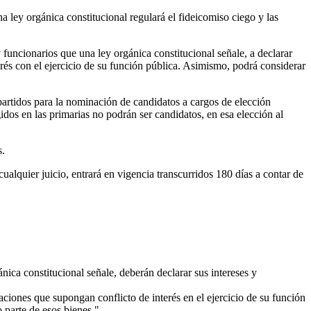
a ley orgánica constitucional regulará el fideicomiso ciego y las
 funcionarios que una ley orgánica constitucional señale, a declarar
erés con el ejercicio de su función pública. Asimismo, podrá considerar
 partidos para la nominación de candidatos a cargos de elección
idos en las primarias no podrán ser candidatos, en esa elección al
s.
cualquier juicio, entrará en vigencia transcurridos 180 días a contar de
ica constitucional señale, deberán declarar sus intereses y
ciones que supongan conflicto de interés en el ejercicio de su función
 parte de esos bienes.".