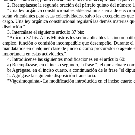
2. Reemplázase la segunda oración del párrafo quinto del número 15º 
"Una ley orgánica constitucional establecerá un sistema de elecciones
serán vinculantes para estas colectividades, salvo las excepciones que 
cargo. Una ley orgánica constitucional regulará las demás materias que
disolución.".
3. Intercálase el siguiente artículo 37 bis:
"Artículo 37 bis. A los Ministros les serán aplicables las incompatibi
empleo, función o comisión incompatible que desempeñe. Durante el eje
mandatarios en cualquier clase de juicio o como procurador o agente en
importancia en estas actividades.".
4. Introdúcense las siguientes modificaciones en el artículo 60:
a) Reemplázase, en el inciso segundo, la frase ", el que actuare como 
b) Agrégase, en el inciso cuarto, a continuación de la frase "el dipu
5. Agrégase la siguiente disposición transitoria:
"Vigesimoquinta.- La modificación introducida en el inciso cuarto del 