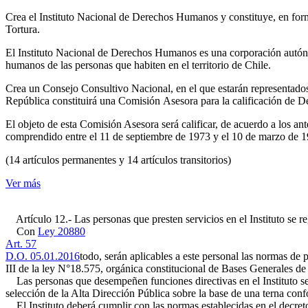
Crea el Instituto Nacional de Derechos Humanos y constituye, en forma
Tortura.
El Instituto Nacional de Derechos Humanos es una corporación autóno
humanos de las personas que habiten en el territorio de Chile.
Crea un Consejo Consultivo Nacional, en el que estarán representados
República constituirá una Comisión Asesora para la calificación de De
El objeto de esta Comisión Asesora será calificar, de acuerdo a los ant
comprendido entre el 11 de septiembre de 1973 y el 10 de marzo de 1
(14 artículos permanentes y 14 artículos transitorios)
Ver más
Artículo 12.- Las personas que presten servicios en el Instituto se reg
Con
Ley 20880
Art. 57
D.O. 05.01.2016
todo, serán aplicables a este personal las normas de 
III de la ley N°18.575, orgánica constitucional de Bases Generales de 
Las personas que desempeñen funciones directivas en el Instituto se
selección de la Alta Dirección Pública sobre la base de una terna con
El Instituto deberá cumplir con las normas establecidas en el decreto