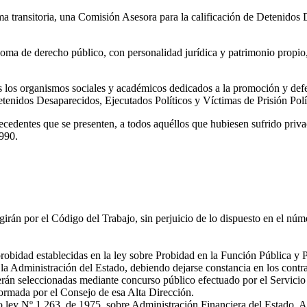
 transitoria, una Comisión Asesora para la calificación de Detenidos D
ma de derecho público, con personalidad jurídica y patrimonio propio, 
 los organismos sociales y académicos dedicados a la promoción y defe
tenidos Desaparecidos, Ejecutados Políticos y Víctimas de Prisión Polít
ecedentes que se presenten, a todos aquéllos que hubiesen sufrido privac
990.
irán por el Código del Trabajo, sin perjuicio de lo dispuesto en el númer
probidad establecidas en la ley sobre Probidad en la Función Pública y P
la Administración del Estado, debiendo dejarse constancia en los contra
rán seleccionadas mediante concurso público efectuado por el Servicio
formada por el Consejo de esa Alta Dirección.
 ley Nº 1.263, de 1975, sobre Administración Financiera del Estado. Ad