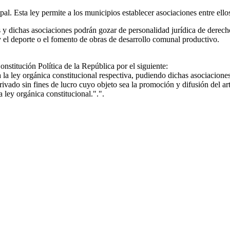
l. Esta ley permite a los municipios establecer asociaciones entre ellos
s y dichas asociaciones podrán gozar de personalidad jurídica de derecho
 y el deporte o el fomento de obras de desarrollo comunal productivo.
nstitución Política de la República por el siguiente:
a ley orgánica constitucional respectiva, pudiendo dichas asociacione
ivado sin fines de lucro cuyo objeto sea la promoción y difusión del art
a ley orgánica constitucional.".".